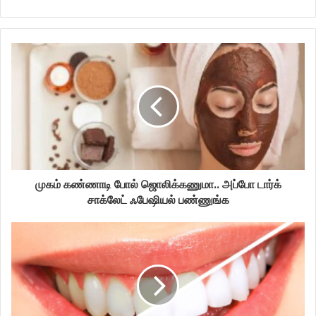
முகம் கண்ணாடி போல் ஜொலிக்கணுமா.. அப்போ டார்க்
சாக்லேட் ஃபேஷியல் பண்ணுங்க