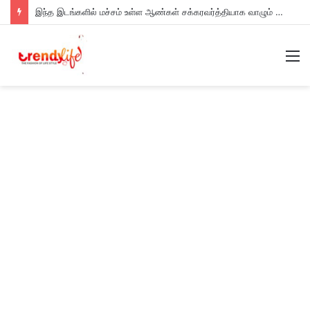
இந்த இடங்களில் மச்சம் உள்ள ஆண்கள் சக்கரவர்த்தியாக வாழும் அதிர்ஷ்டம் உள்ளவர்களாம் – உங்களுக்கு இருக்கா?
M