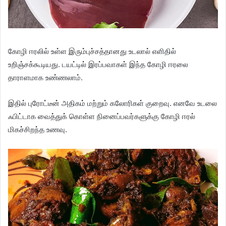
கோழி ஈரலில் உள்ள இரும்புச்சத்தானது உடலால் எளிதில்
உறிஞ்சக்கூடியது. டயட்டில் இரப்பவாகள் இந்த கோழி ஈரலை
தாராளமாக உண்ணலாம்.
இதில் புரோட்டீன் அதிகம் மற்றும் கலோரிகள் குறைவு. எனவே உடலை
ஃபிட்டாக வைத்துக் கொள்ள நினைப்பவர்களுக்கு கோழி ஈரல்
மிகச்சிறந்த உணவு.