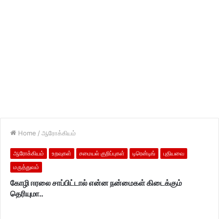
Home
/
ஆரோக்கியம்
ஆரோக்கியம்
உறவுகள்
சமையல் குறிப்புகள்
டிரென்டிங்
புதியவை
மருத்துவம்
கோழி ஈரலை சாப்பிட்டால் என்ன நன்மைகள் கிடைக்கும்
தெரியுமா..