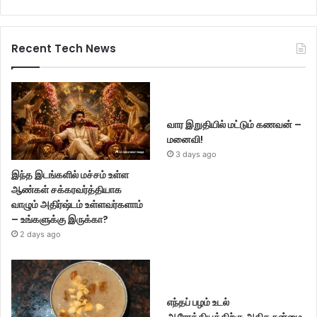
Recent Tech News
வார இறுதியில் மட்டும் கணவன் –
மனைவி!
3 days ago
இந்த இடங்களில் மச்சம் உள்ள
ஆண்கள் சக்கரவர்த்தியாக
வாழும் அதிர்ஷ்டம் உள்ளவர்களாம்
– உங்களுக்கு இருக்கா?
2 days ago
எந்தப் பழம் உடல்
ஆரோக்கியத்திற்கு அதிக நன்மை