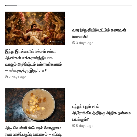
வார இறுதியில் மட்டும் கணவன் –
மனைவி!
3 days ago
இந்த இடங்களில் மச்சம் உள்ள
ஆண்கள் சக்கரவர்த்தியாக
வாழும் அதிர்ஷ்டம் உள்ளவர்களாம்
– உங்களுக்கு இருக்கா?
2 days ago
எந்தப் பழம் உடல்
ஆரோக்கியத்திற்கு அதிக நன்மை
பயக்கும்?
5 days ago
ஆடி வெள்ளி ஸ்பெஷல் கோதுமை
ரவா பாசிப்பருப்பு பாயாசம் – எப்படி