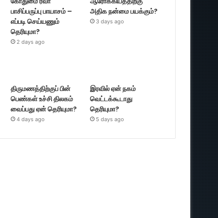
கோதுமை ரவா
ஆரோக்கியத்திற்கு
பாசிப்பருப்பு பாயாசம் –
அதிக நன்மை பயக்கும்?
எப்படி செய்யணும்
3 days ago
தெரியுமா?
2 days ago
திருமணத்திற்குப் பின்
இரவில் ஏன் நகம்
பெண்கள் உச்சி திலகம்
வெட்டக்கூடாது
வைப்பது ஏன் தெரியுமா?
தெரியுமா?
4 days ago
5 days ago