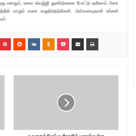
சூடானதும், ரவை வெஜ்ஜி துண்டுகளை போட்டு ஷலோவ் பிரை
த்தில் மாறும் வரை வறுத்தெடுங்கள். அவ்வளவுதான் உங்கள்
ும்.
umblr
Pinterest
Reddit
VKontakte
Odnoklassniki
Pocket
Share via Email
Print