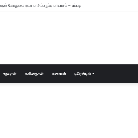
ஷல் கோதுமை ரவா பாசிப்பருப்பு பாயாசம் – எப்படி செய்யணும் தெரியுமா?
உறவுகள்
கவிதைகள்
சமையல்
டிரென்டிங்