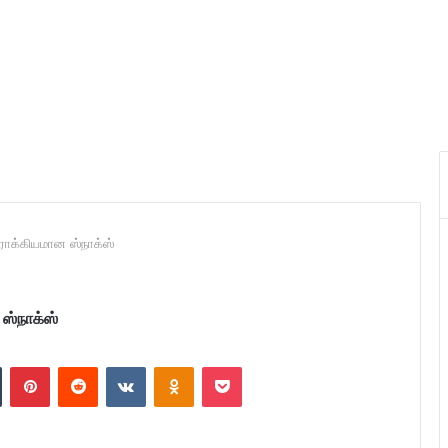
ரோக்கியமான ஸ்நாக்ஸ்
ஸ்நாக்ஸ்
n
Tumblr
Pinterest
Reddit
VKontakte
Odnoklassniki
Pocket