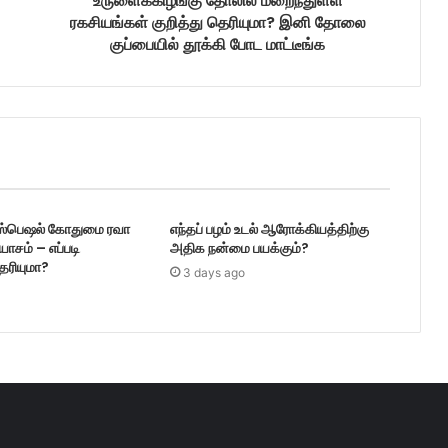
உருளைக்கிழங்கு தோலில் மறைந்துள்ள
ரகசியங்கள் குறித்து தெரியுமா? இனி தோலை
குப்பையில் தூக்கி போட மாட்டீங்க
ஸ்பெஷல் கோதுமை ரவா
எந்தப் பழம் உடல் ஆரோக்கியத்திற்கு
ாயாசம் – எப்படி
அதிக நன்மை பயக்கும்?
ெரியுமா?
3 days ago