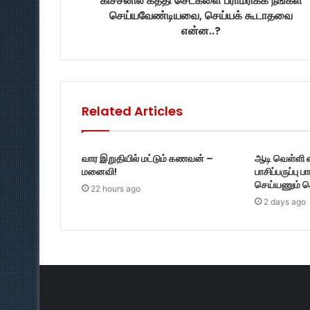
கிச்சனில் கத்தி செட்களை பராமரிக்க நீங்கள்
செய்யவேண்டியவை, செய்யக் கூடாதவை
என்ன..?
Related Articles
வார இறுதியில் மட்டும் கணவன் –
ஆடி வெள்ளி 
மனைவி!
பாசிப்பருப்பு ப
செய்யணும் த
22 hours ago
2 days ago