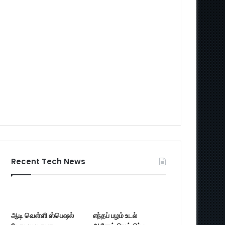
Recent Tech News
ஆடி வெள்ளி ஸ்பெஷல்
எந்தப் பழம் உடல்