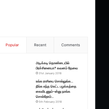
Popular
Recent
Comments
அடிக்கடி தொண்டையில்
பிரச்சினையா? கவனம் தேவை
31st January 2018
உங்க ராசியை சொல்லுங்க…
நீங்க எந்த கெட்ட பழக்கத்தை
கைவிடணும்-ன்னு நாங்க
சொல்றோம்…
5th February 2018