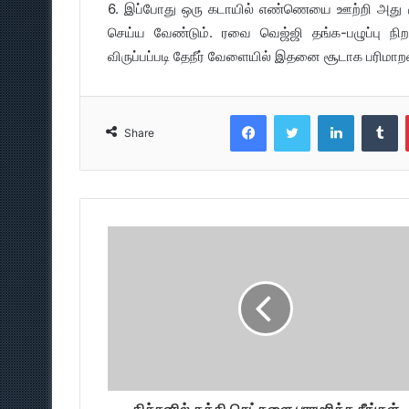
6. இப்போது ஒரு கடாயில் எண்ணெயை ஊற்றி அது 
செய்ய வேண்டும். ரவை வெஜ்ஜி தங்க-பழுப்பு நிற
விருப்பப்படி தேநீர் வேளையில் இதனை சூடாக பரிமாறவ
Facebook
Twitter
LinkedIn
T
Share