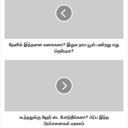
தேனில் இத்தனை வகைகளா? இதுல நாம யூஸ் பண்றது எது
தெரியுமா?
கூந்தலுக்கு ஹேர் டை போடுறீங்களா? அப்ப இந்த
பிரச்சனைகள் வரலாம்