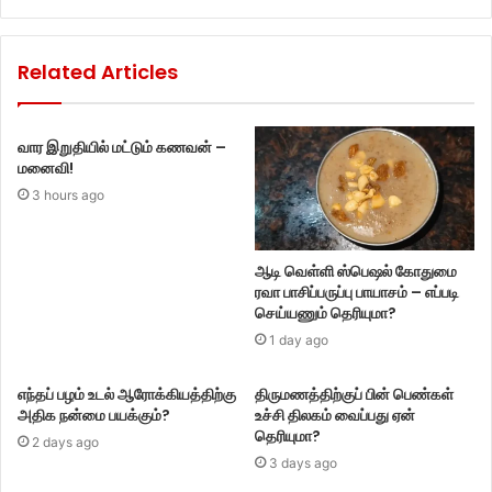
Related Articles
வார இறுதியில் மட்டும் கணவன் –
மனைவி!
3 hours ago
ஆடி வெள்ளி ஸ்பெஷல் கோதுமை
ரவா பாசிப்பருப்பு பாயாசம் – எப்படி
செய்யணும் தெரியுமா?
1 day ago
எந்தப் பழம் உடல் ஆரோக்கியத்திற்கு
திருமணத்திற்குப் பின் பெண்கள்
அதிக நன்மை பயக்கும்?
உச்சி திலகம் வைப்பது ஏன்
தெரியுமா?
2 days ago
3 days ago