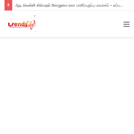
ஆடி வெள்ளி ஸ்பெஷல் கோதுமை ரவா பாசிப்பருப்பு பாயாசம் – எப்படி செய்யணும் தெரியுமா?
M