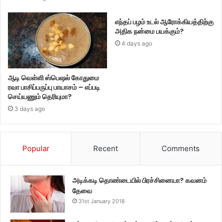
எந்தப் பழம் உடல் ஆரோக்கியத்திற்கு
அதிக நன்மை பயக்கும்?
4 days ago
ஆடி வெள்ளி ஸ்பெஷல் கோதுமை
ரவா பாசிப்பருப்பு பாயாசம் – எப்படி
செய்யணும் தெரியுமா?
3 days ago
Popular
Recent
Comments
அடிக்கடி தொண்டையில் பிரச்சினையா? கவனம்
தேவை
31st January 2018