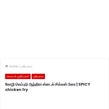
Home
/
புதியவை
சமையல் குறிப்புகள்
புதியவை
கோழி வெப்புடு ஆந்திரா ஸ்டைல் சிக்கன் பிரை | SPICY
chicken fry