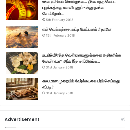
உங்க ராசியை சொல்லுங்க… நீங்க எந்த கெட்ட
பழக்கத்தை கைவிடணும்-ன்னு நாங்க
சொல்றோம்…
5th February 2018
என் வெக்கத்தை கட்டி போட்டவள் நீ தானே
15th February 2018
உடலில் இரத்த வெள்ளையணுக்களை அதிகரிக்க
வேண்டுமா? அப்ப இத சாப்பிடுங்க…
31st January 2018
சுலபமான முறையில் வேர்க்கடலை பர்பி செய்வது
எப்படி?
31st January 2018
Advertisement