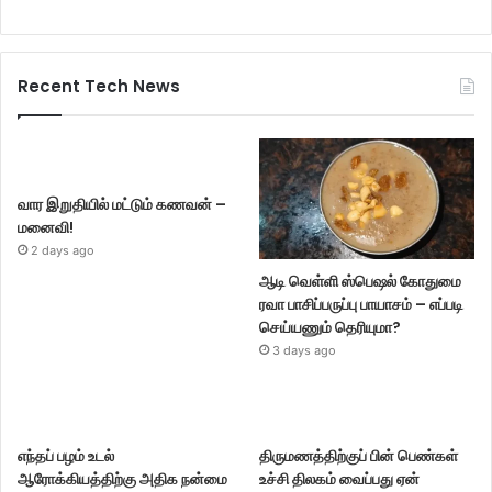
Recent Tech News
வார இறுதியில் மட்டும் கணவன் –
மனைவி!
2 days ago
ஆடி வெள்ளி ஸ்பெஷல் கோதுமை
ரவா பாசிப்பருப்பு பாயாசம் – எப்படி
செய்யணும் தெரியுமா?
3 days ago
எந்தப் பழம் உடல்
திருமணத்திற்குப் பின் பெண்கள்
ஆரோக்கியத்திற்கு அதிக நன்மை
உச்சி திலகம் வைப்பது ஏன்