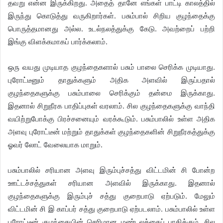
தவறு என்ன இருக்கிறது. அதைத் தானே எங்கள் பாட்டி காலத்தில்
இருந்து கொடுத்து வருகிறார்கள். பசும்பால் சிறிய குழந்தைக்கு
பொருத்தமானது அல்ல. உடல்நலத்துக்கு கேடு. அவற்றைப் பற்றி
இங்கு விளக்கமாகப் பார்க்கலாம்.
ஒரு வயது முடியாத குழந்தைகளால் பசும் பாலை செரிக்க முடியாது.
புரோட்டீனும் தாதுக்களும் அதிக அளவில் இருப்பதால்
குழந்தைகளுக்கு பசும்பாலை செரிக்கும் தன்மை இருக்காது.
இதனால் சிறுநீரக பாதிப்புகள் வரலாம். சில குழந்தைகளுக்கு வாந்தி
வயிற்றுபோக்கு பிரச்சனையும் வரக்கூடும். பசும்பாலில் உள்ள அதிக
அளவு புரோட்டீன் மற்றும் தாதுக்கள் குழந்தைகளின் சிறுநீரகத்துக்கு
ஓவர் லோட் வேலையாக மாறும்.
பசும்பாலில் சரியான அளவு இரும்புச்சத்து விட்டமின் சி போன்ற
ஊட்டச்சத்துகள் சரியான அளவில் இருக்காது. இதனால்
குழந்தைகளுக்கு இரும்புச் சத்து குறைபாடு ஏற்படும். மேலும்
விட்டமின் சி இ காப்பர் சத்து குறைபாடு ஏற்படலாம். பசும்பாலில் உள்ள
புரோட்டீன் குழந்தையின் செரிமான மண்டலத்தைப் பாதிக்கும். சில