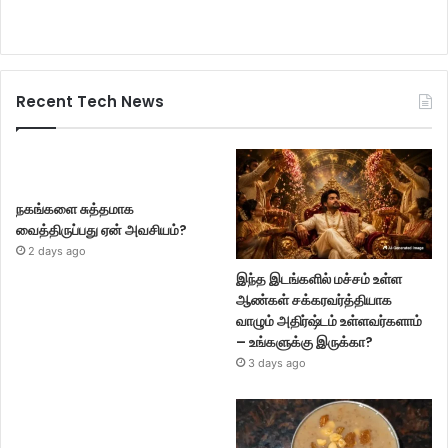
Recent Tech News
நகங்களை சுத்தமாக
வைத்திருப்பது ஏன் அவசியம்?
2 days ago
இந்த இடங்களில் மச்சம் உள்ள
ஆண்கள் சக்கரவர்த்தியாக
வாழும் அதிர்ஷ்டம் உள்ளவர்களாம்
– உங்களுக்கு இருக்கா?
3 days ago