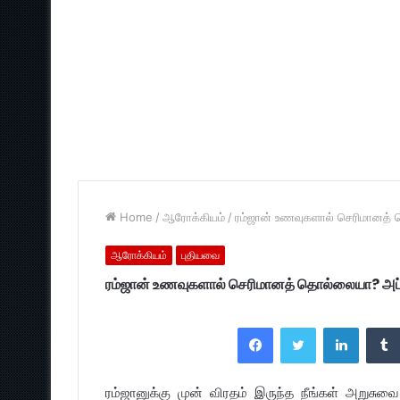
Home
/
ஆரோக்கியம்
/
ரம்ஜான் உணவுகளால் செரிமானத் 
ஆரோக்கியம்
புதியவை
ரம்ஜான் உணவுகளால் செரிமானத் தொல்லையா? அப்
Facebook
Twitter
LinkedI
ரம்ஜானுக்கு முன் விரதம் இருந்த நீங்கள் அறுசு