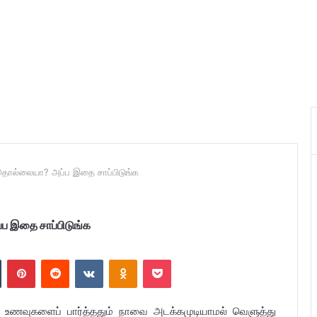
தொல்லையா? அப்ப இதை சாப்பிடுங்க
ப இதை சாப்பிடுங்க
n
Tumblr
Pinterest
Reddit
VKontakte
Odnoklassniki
Pocket
வை உணவுகளைப் பார்த்ததும் நாவை அடக்கமுடியாமல் வெளுத்து