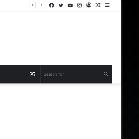
Facebook
Twitter
YouTube
Instagram
Log
Random
Sidebar
In
Article
Random
Search
Article
for