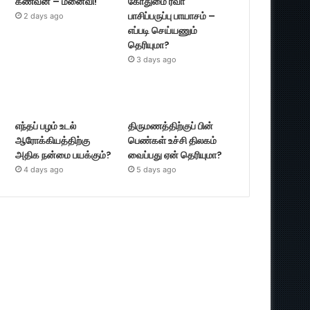
கணவன் – மனைவி!
கோதுமை ரவா
பாசிப்பருப்பு பாயாசம் –
2 days ago
எப்படி செய்யணும்
தெரியுமா?
3 days ago
எந்தப் பழம் உடல்
திருமணத்திற்குப் பின்
ஆரோக்கியத்திற்கு
பெண்கள் உச்சி திலகம்
அதிக நன்மை பயக்கும்?
வைப்பது ஏன் தெரியுமா?
4 days ago
5 days ago