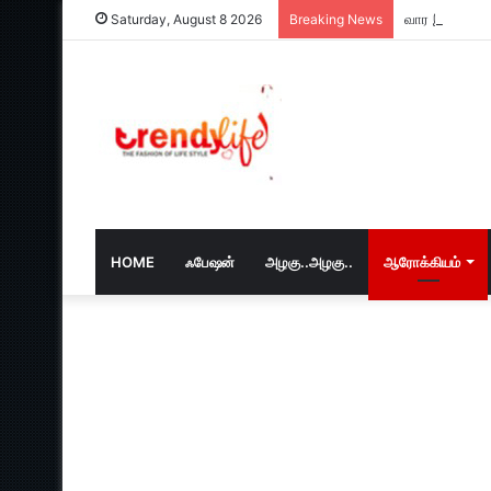
வார இறுதியில
Saturday, August 8 2026
Breaking News
HOME
ஃபேஷன்
அழகு..அழகு..
ஆரோக்கியம்