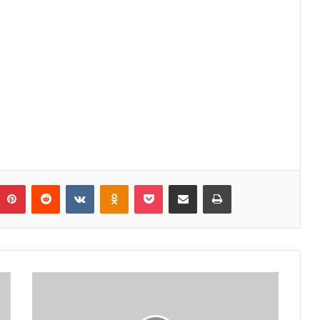
umblr
Pinterest
Reddit
VKontakte
Odnoklassniki
Pocket
Share via Email
Print