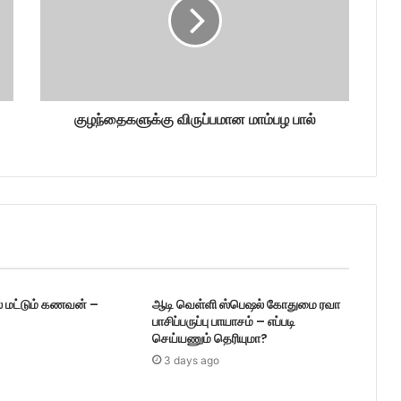
குழந்தைகளுக்கு விருப்பமான மாம்பழ பால்
் மட்டும் கணவன் –
ஆடி வெள்ளி ஸ்பெஷல் கோதுமை ரவா
பாசிப்பருப்பு பாயாசம் – எப்படி
செய்யணும் தெரியுமா?
3 days ago