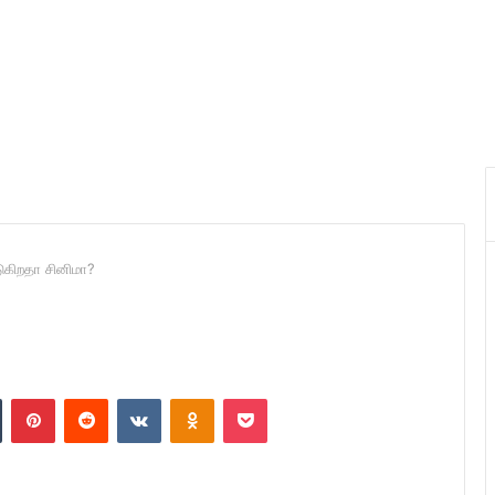
கிறதா சினிமா?
n
Tumblr
Pinterest
Reddit
VKontakte
Odnoklassniki
Pocket