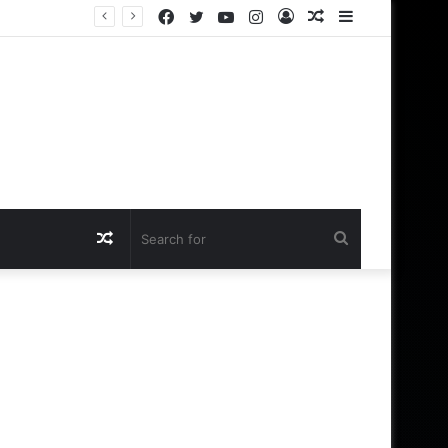
Facebook
Twitter
YouTube
Instagram
Log
Random
Sidebar
In
Article
Random
Search
Article
for