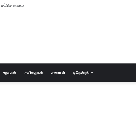
் மட்டும் கணவன் – மனைவி!
உறவுகள்
கவிதைகள்
சமையல்
டிரென்டிங்