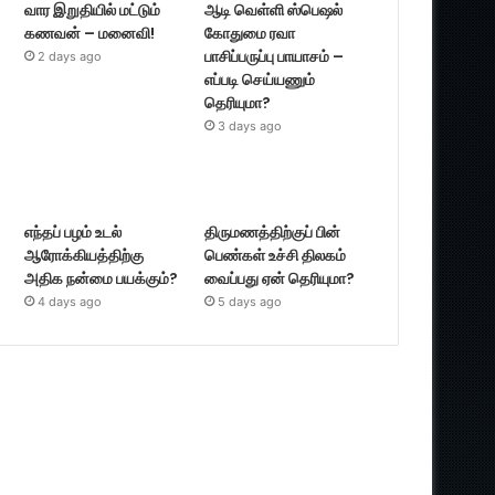
வார இறுதியில் மட்டும்
ஆடி வெள்ளி ஸ்பெஷல்
கணவன் – மனைவி!
கோதுமை ரவா
பாசிப்பருப்பு பாயாசம் –
2 days ago
எப்படி செய்யணும்
தெரியுமா?
3 days ago
எந்தப் பழம் உடல்
திருமணத்திற்குப் பின்
ஆரோக்கியத்திற்கு
பெண்கள் உச்சி திலகம்
அதிக நன்மை பயக்கும்?
வைப்பது ஏன் தெரியுமா?
4 days ago
5 days ago