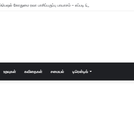
்பெஷல் கோதுமை ரவா பாசிப்பருப்பு பாயாசம் – எப்படி செய்யணும் தெரியுமா?
உறவுகள்
கவிதைகள்
சமையல்
டிரென்டிங்