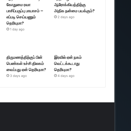
கோதுமை ரவா
ஆரோக்கியத்திற்கு
பாசிப்பருப்பு பாயாசம் –
அதிக நன்மை பயக்கும்?
எப்படி செய்யணும்
2 days ago
தெரியுமா?
1 day ago
திருமணத்திற்குப் பின்
இரவில் ஏன் நகம்
பெண்கள் உச்சி திலகம்
வெட்டக்கூடாது
வைப்பது ஏன் தெரியுமா?
தெரியுமா?
3 days ago
4 days ago