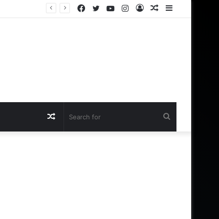
Facebook
Twitter
YouTube
Instagram
Log
Random
Sidebar
In
Article
Random
Search
Article
for