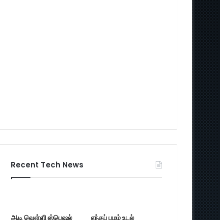
Recent Tech News
ஆடி வெள்ளி ஸ்பெஷல்
எந்தப் பழம் உடல்