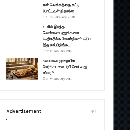
என் வெக்கத்தை கட்டி
போட்டவள் நீ தானே
15th February 2018
உடலில் இரத்த
வெள்ளையணுக்களை
அதிகரிக்க வேண்டுமா? அப்ப
இத சாப்பிடுங்க…
31st January 2018
சுலபமான முறையில்
வேர்க்கடலை பர்பி செய்வது
எப்படி?
31st January 2018
Advertisement