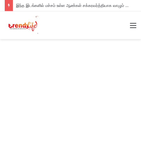
இந்த இடங்களில் மச்சம் உள்ள ஆண்கள் சக்கரவர்த்தியாக வாழும் அதிர்ஷ்டம் உள்ளவர்களாம் – உங்களுக்கு இருக்கா?
M