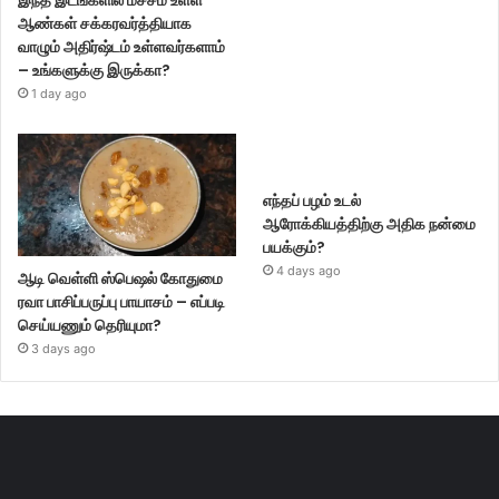
ஆண்கள் சக்கரவர்த்தியாக
வாழும் அதிர்ஷ்டம் உள்ளவர்களாம்
– உங்களுக்கு இருக்கா?
1 day ago
எந்தப் பழம் உடல்
ஆரோக்கியத்திற்கு அதிக நன்மை
பயக்கும்?
4 days ago
ஆடி வெள்ளி ஸ்பெஷல் கோதுமை
ரவா பாசிப்பருப்பு பாயாசம் – எப்படி
செய்யணும் தெரியுமா?
3 days ago