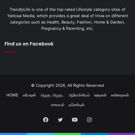
TrendlyLife is one of the top-rated Lifestyle category sites of
Yarlosai Media, which provides a great deal of trivia on different
categories such as Health, Beauty, Fashion, Home & Garden,
Pregnancy & Parenting, etc.
Find us on Facebook
© Copyright 2026, All Rights Reserved
HOME
ஃபேஷன்
அழகு..அழகு..
ஆரோக்கியம்
உறவுகள்
கவிதைகள்
சமையல்
டிரென்டிங்
Facebook
Twitter
YouTube
Instagram