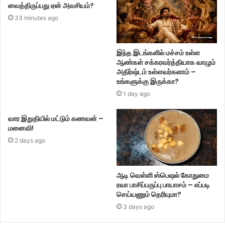
வைத்திருப்பது ஏன் அவசியம்?
33 minutes ago
இந்த இடங்களில் மச்சம் உள்ள
ஆண்கள் சக்கரவர்த்தியாக வாழும்
அதிர்ஷ்டம் உள்ளவர்களாம் –
உங்களுக்கு இருக்கா?
1 day ago
வார இறுதியில் மட்டும் கணவன் –
மனைவி!
2 days ago
ஆடி வெள்ளி ஸ்பெஷல் கோதுமை
ரவா பாசிப்பருப்பு பாயாசம் – எப்படி
செய்யணும் தெரியுமா?
3 days ago