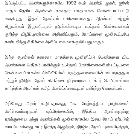
இப்படிப்பட்ட ஆண்களுக்காகவே 1992-ஆம் ஆண்டு முதல், ஜூன்
மாதம் தேசிய ஆண்கள் சுகாதார மாதமாகக் கொண்டாடப்பட்டு
வருகிறது. இதன் நோக்கம் எளிமையானது: ஆண்கள் மற்றும்
சிறுவர்கள் இருவரிடமும் தடுக்கக்கூடிய உடல்நலப் பிரச்சனைகள்
குறித்த விழிப்புணர்வை அதிகரிப்பதும், நோய்களை முன்கூட்டியே
கண்டறிந்து சிகிச்சை அளிப்பதை ஊக்குவிப்பதுமாகும்.
இந்த ஆண்கள் சுகாதார மாதத்தை முன்னிட்டு பெண்களை விட
ஆண்களை அதிகம் பாதிக்கும் உடல்நலப் பிரச்சினைகளின் பட்டியலை
சென்னையில் உள்ள கிளீனீகிள்ஸ் மருத்துவமனையின் உள் மருத்துவ
மற்றும் நீரிழிவு நோய் சிகிச்சை நிபுணரான டாக்டர் S. பிரசன்னா
கார்த்திக் அவர்கள் தமிழ் போல்ட்ஸ்கையுடன் பகிர்ந்து கொண்டார்.
அப்போது அவர் கூறியதாவது, “பல மேற்கத்திய நாடுகளைச்
சேர்ந்தவர்களுடன் ஒப்பிடுகையில், இந்திய ஆண்களுக்கு
ஏறக்குறைய பத்து ஆண்டுகள் முன்னதாகவே இதய நோய் ஏற்படும்
வாய்ப்பு உள்ளது. உயர் இரத்த அழுத்தம், நீரிழிவு நோய், புகைபிடித்தல்,