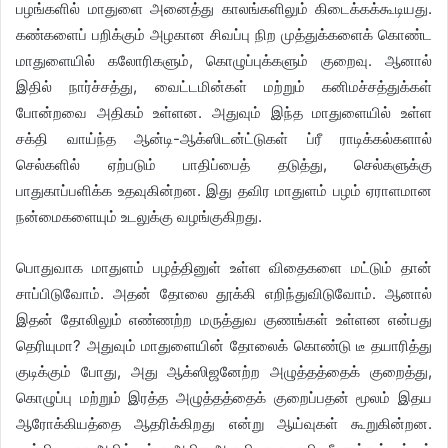
பழங்களில் மாதுளை அனைத்து காலங்களிலும் கிடைக்கக்கூடியது.
கண்களைப் பறிக்கும் அழகான சிவப்பு நிற முத்துக்களைக் கொண்ட
மாதுளையில் கலோரிகளும், கொழுப்புக்களும் குறைவு. ஆனால்
இதில் நார்ச்சத்து, வைட்டமின்கள் மற்றும் கனிமச்சத்துக்கள்
போன்றவை அதிகம் உள்ளன. அதுவும் இந்த மாதுளையில் உள்ள
சக்தி வாய்ந்த ஆன்டி-ஆக்ஸிடன்ட்டுகள் ப்ரீ ராடிக்கல்களால்
செல்களில் ஏற்படும் பாதிப்பைத் தடுத்து, செல்களுக்கு
பாதுகாப்பளிக்க உதவுகின்றன. இது தவிர மாதுளம் பழம் ஏராளமான
நன்மைகளையும் உடலுக்கு வழங்குகிறது.
பொதுவாக மாதுளம் பழத்தினுள் உள்ள விதைகளை மட்டும் தான்
சாப்பிடுவோம். அதன் தோலை தூக்கி எறிந்துவிடுவோம். ஆனால்
இதன் தோலிலும் எண்ணற்ற மருத்துவ குணங்கள் உள்ளன என்பது
தெரியுமா? அதுவும் மாதுளையின் தோலைக் கொண்டு டீ தயாரித்து
குடிக்கும் போது, அது ஆக்ஸிஜனேற்ற அழுத்தத்தைக் குறைத்து,
கொழுப்பு மற்றும் இரத்த அழுத்தத்தைக் குறைப்பதன் மூலம் இதய
ஆரோக்கியத்தை ஆதரிக்கிறது என்று ஆய்வுகள் கூறுகின்றன.