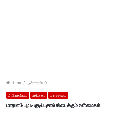
Home
/
ஆரோக்கியம்
ஆரோக்கியம்
புதியவை
மருத்துவம்
மாதுளம் பழ டீ குடிப்பதால் கிடைக்கும் நன்மைகள்