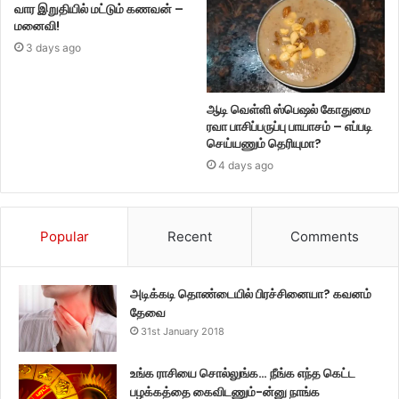
வார இறுதியில் மட்டும் கணவன் –
மனைவி!
3 days ago
ஆடி வெள்ளி ஸ்பெஷல் கோதுமை
ரவா பாசிப்பருப்பு பாயாசம் – எப்படி
செய்யணும் தெரியுமா?
4 days ago
Popular
Recent
Comments
அடிக்கடி தொண்டையில் பிரச்சினையா? கவனம்
தேவை
31st January 2018
உங்க ராசியை சொல்லுங்க… நீங்க எந்த கெட்ட
பழக்கத்தை கைவிடணும்-ன்னு நாங்க