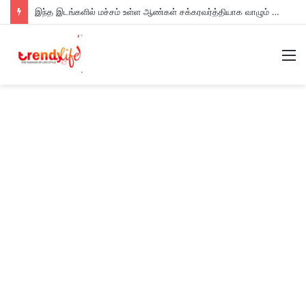
இந்த இடங்களில் மச்சம் உள்ள ஆண்கள் சக்கரவர்த்தியாக வாழும் அதிர்ஷ்டம் உள்ளவர்களாம் – உங்களுக்கு இருக்கா?
M