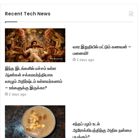
Recent Tech News
வார இறுதியில் மட்டும் கணவன் –
மனைவி!
3 days ago
இந்த இடங்களில் மச்சம் உள்ள
ஆண்கள் சக்கரவர்த்தியாக
வாழும் அதிர்ஷ்டம் உள்ளவர்களாம்
– உங்களுக்கு இருக்கா?
2 days ago
எந்தப் பழம் உடல்
ஆரோக்கியத்திற்கு அதிக நன்மை
பயக்கும்?