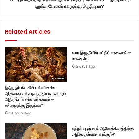
ஹம்ச யோகம் யாருக்கு தெரியுமா?
Related Articles
வார இறுதியில் மட்டும் கணவன் –
மனைவி!
2 days ago
இந்த இடங்களில் மச்சம் உள்ள
ஆண்கள் சக்கரவர்த்தியாக வாழும்
அதிர்ஷ்டம் உள்ளவர்களாம் –
உங்களுக்கு இருக்கா?
14 hours ago
எந்தப் பழம் உடல் ஆரோக்கியத்திற்கு
அதிக நன்மை பயக்கும்?