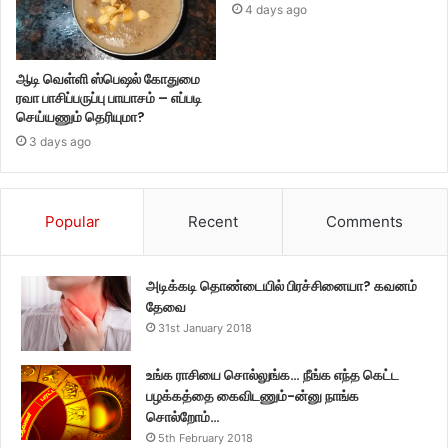
4 days ago
ஆடி வெள்ளி ஸ்பெஷல் கோதுமை
ரவா பாசிப்பருப்பு பாயாசம் – எப்படி
செய்யணும் தெரியுமா?
3 days ago
Popular
Recent
Comments
அடிக்கடி தொண்டையில் பிரச்சினையா? கவனம்
தேவை
31st January 2018
உங்க ராசியை சொல்லுங்க… நீங்க எந்த கெட்ட
பழக்கத்தை கைவிடணும்-ன்னு நாங்க
சொல்றோம்…
5th February 2018