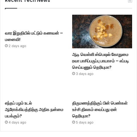
Recent Tech News
வார இறுதியில் மட்டும் கணவன் –
மனைவி!
2 days ago
ஆடி வெள்ளி ஸ்பெஷல் கோதுமை
ரவா பாசிப்பருப்பு பாயாசம் – எப்படி
செய்யணும் தெரியுமா?
3 days ago
எந்தப் பழம் உடல்
திருமணத்திற்குப் பின் பெண்கள்
ஆரோக்கியத்திற்கு அதிக நன்மை
உச்சி திலகம் வைப்பது ஏன்
பயக்கும்?
தெரியுமா?
4 days ago
5 days ago