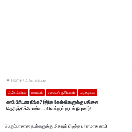
Home
/
ஆரோக்கியம்
ஆரோக்கியம்
உறவுகள்
சமையல் குறிப்புகள்
மருத்துவம்
காபி பிரியரா நீங்க? இந்த கேள்விகளுக்கு பதிலை
தெரிஞ்சிக்கோங்க… விளக்கும் குடல் நிபுணர்!
பெரும்பாலான நபர்களுக்கு மிகவும் பிடித்த பானமாக காபி