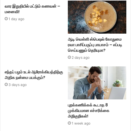
வார இறுதியில் மட்டும் கணவன் –
மனைவி!
1 day ago
ஆடி வெள்ளி ஸ்பெஷல் கோதுமை
ரவா பாசிப்பருப்பு பாயாசம் – எப்படி
செய்யணும் தெரியுமா?
2 days ago
எந்தப் பழம் உடல் ஆரோக்கியத்திற்கு
அதிக நன்மை பயக்கும்?
3 days ago
புறக்கணிக்கக் கூடாத 8
முக்கியமான எச்சரிக்கை
அறிகுறிகள்!
1 week ago