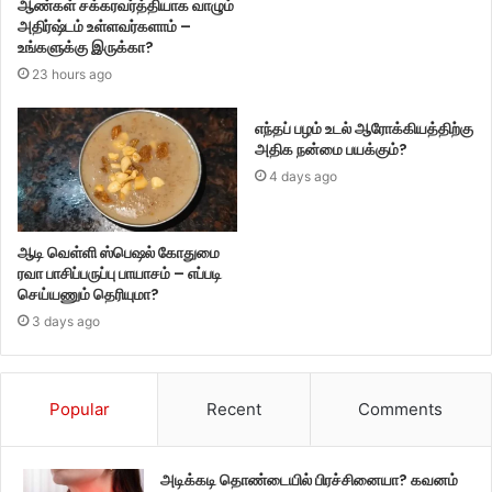
ஆண்கள் சக்கரவர்த்தியாக வாழும்
அதிர்ஷ்டம் உள்ளவர்களாம் –
உங்களுக்கு இருக்கா?
23 hours ago
எந்தப் பழம் உடல் ஆரோக்கியத்திற்கு
அதிக நன்மை பயக்கும்?
4 days ago
ஆடி வெள்ளி ஸ்பெஷல் கோதுமை
ரவா பாசிப்பருப்பு பாயாசம் – எப்படி
செய்யணும் தெரியுமா?
3 days ago
Popular
Recent
Comments
அடிக்கடி தொண்டையில் பிரச்சினையா? கவனம்