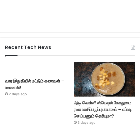
Recent Tech News
வார இறுதியில் மட்டும் கணவன் –
மனைவி!
2 days ago
ஆடி வெள்ளி ஸ்பெஷல் கோதுமை
ரவா பாசிப்பருப்பு பாயாசம் – எப்படி
செய்யணும் தெரியுமா?
3 days ago