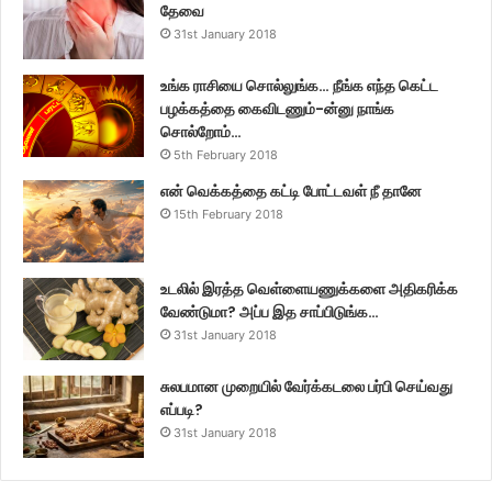
தேவை
31st January 2018
உங்க ராசியை சொல்லுங்க… நீங்க எந்த கெட்ட
பழக்கத்தை கைவிடணும்-ன்னு நாங்க
சொல்றோம்…
5th February 2018
என் வெக்கத்தை கட்டி போட்டவள் நீ தானே
15th February 2018
உடலில் இரத்த வெள்ளையணுக்களை அதிகரிக்க
வேண்டுமா? அப்ப இத சாப்பிடுங்க…
31st January 2018
சுலபமான முறையில் வேர்க்கடலை பர்பி செய்வது
எப்படி?
31st January 2018