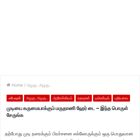
Home
/
அழகு..அழகு..
ஃபேஷன்
அழகு..அழகு..
ஆரோக்கியம்
உறவுகள்
டிரென்டிங்
புதியவை
முடியை கருமையாக்கும் மருதாணி ஹேர் டை – இந்த பொருள்
சேருங்க
தற்போது முடி நரைக்கும் பிரச்சனை எல்லோருக்கும் ஒரு பொதுவான