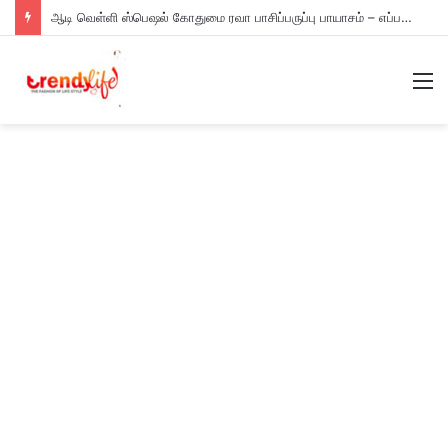
ஆடி வெள்ளி ஸ்பெஷல் கோதுமை ரவா பாசிப்பருப்பு பாயாசம் – எப்படி செய்யணும் தெரியுமா?
M