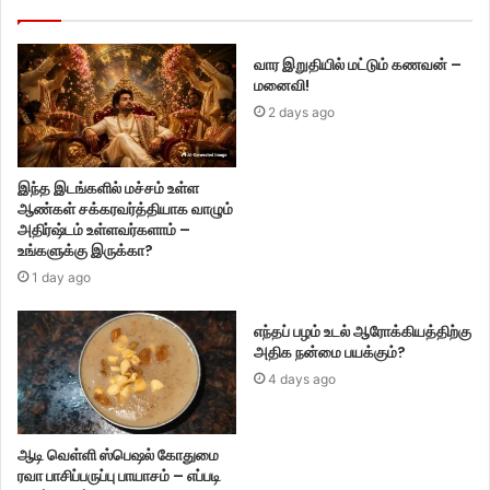
வார இறுதியில் மட்டும் கணவன் –
மனைவி!
2 days ago
இந்த இடங்களில் மச்சம் உள்ள
ஆண்கள் சக்கரவர்த்தியாக வாழும்
அதிர்ஷ்டம் உள்ளவர்களாம் –
உங்களுக்கு இருக்கா?
1 day ago
எந்தப் பழம் உடல் ஆரோக்கியத்திற்கு
அதிக நன்மை பயக்கும்?
4 days ago
ஆடி வெள்ளி ஸ்பெஷல் கோதுமை
ரவா பாசிப்பருப்பு பாயாசம் – எப்படி