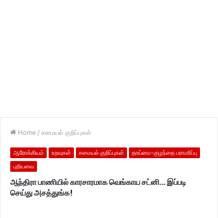
Home
/
சமையல் குறிப்புகள்
ஆரோக்கியம்
உறவுகள்
சமையல் குறிப்புகள்
தாய்மை-குழந்தை பராமரிப்பு
புதியவை
ஆந்திரா பாணியில் காரசாரமாக வெங்காய சட்னி… இப்படி
செய்து அசத்துங்க!