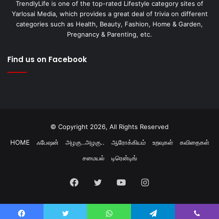
TrendlyLife is one of the top-rated Lifestyle category sites of
Yarlosai Media, which provides a great deal of trivia on different
categories such as Health, Beauty, Fashion, Home & Garden,
Pregnancy & Parenting, etc.
Find us on Facebook
© Copyright 2026, All Rights Reserved
HOME
ஃபேஷன்
அழகு..அழகு..
ஆரோக்கியம்
உறவுகள்
கவிதைகள்
சமையல்
டிரென்டிங்
Facebook
Twitter
YouTube
Instagram