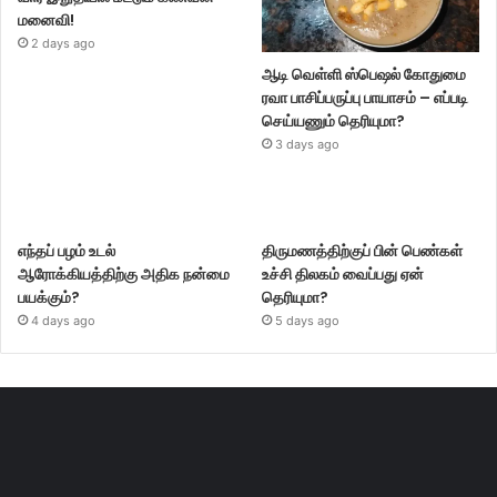
மனைவி!
2 days ago
ஆடி வெள்ளி ஸ்பெஷல் கோதுமை
ரவா பாசிப்பருப்பு பாயாசம் – எப்படி
செய்யணும் தெரியுமா?
3 days ago
எந்தப் பழம் உடல்
திருமணத்திற்குப் பின் பெண்கள்
ஆரோக்கியத்திற்கு அதிக நன்மை
உச்சி திலகம் வைப்பது ஏன்
பயக்கும்?
தெரியுமா?
4 days ago
5 days ago