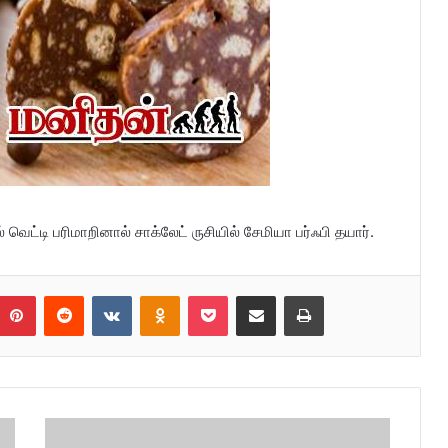
ெட்டி பரிமாறினால் சாக்லேட் ருசியில் சேமியா பர்ஃபி தயார்.
umblr
Pinterest
Reddit
VKontakte
Odnoklassniki
Pocket
Share via Email
Print