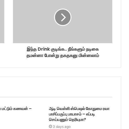
இந்த Drink குடிங்க.. நீங்களும் நடிகை
தமன்னா போன்று தகதகனு மின்னலாம்
் மட்டும் கணவன் –
ஆடி வெள்ளி ஸ்பெஷல் கோதுமை ரவா
பாசிப்பருப்பு பாயாசம் – எப்படி
செய்யணும் தெரியுமா?
3 days ago