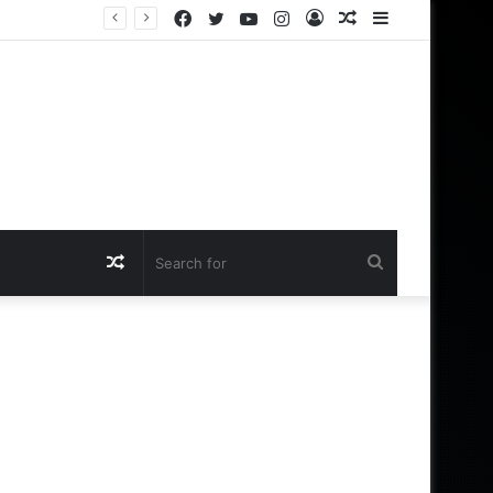
Facebook
Twitter
YouTube
Instagram
Log
Random
Sidebar
In
Article
Random
Search
Article
for