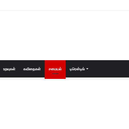
் மட்டும் கணவன் – மனைவி!
உறவுகள்
கவிதைகள்
சமையல்
டிரென்டிங்