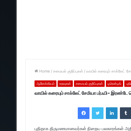
Home
/
சமையல் குறிப்புகள்
/
வாயில் கரையும் சாக்லேட் 
ஆரோக்கியம்
உறவுகள்
சமையல் குறிப்புகள்
டிரென்டிங்
பு
வாயில் கரையும் சாக்லேட் சேமியா பர்ஃபி- இரண்டே
Facebook
Twitter
LinkedI
புதிதாக திருமணமானவர்கள் நிறைய பலகாரங்கள் அத