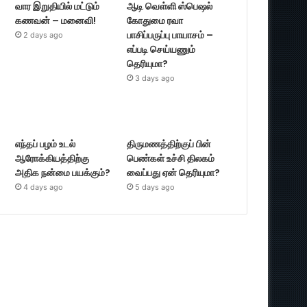
வார இறுதியில் மட்டும்
ஆடி வெள்ளி ஸ்பெஷல்
கணவன் – மனைவி!
கோதுமை ரவா
பாசிப்பருப்பு பாயாசம் –
2 days ago
எப்படி செய்யணும்
தெரியுமா?
3 days ago
எந்தப் பழம் உடல்
திருமணத்திற்குப் பின்
ஆரோக்கியத்திற்கு
பெண்கள் உச்சி திலகம்
அதிக நன்மை பயக்கும்?
வைப்பது ஏன் தெரியுமா?
4 days ago
5 days ago