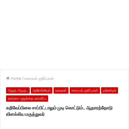
Home
/
சமையல் குறிப்புகள்
அழகு..அழகு..
ஆரோக்கியம்
உறவுகள்
சமையல் குறிப்புகள்
டிரென்டிங்
தாய்மை-குழந்தை பராமரிப்பு
கறிவேப்பிலை சாப்பிட்டாலும் முடி கொட்டும்.. ஆதாரத்தோடு
விளக்கிய மருத்துவர்