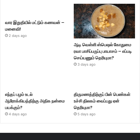
வார இறுதியில் மட்டும் கணவன் –
மனைவி!
2 days ago
ஆடி வெள்ளி ஸ்பெஷல் கோதுமை
ரவா பாசிப்பருப்பு பாயாசம் – எப்படி
செய்யணும் தெரியுமா?
3 days ago
எந்தப் பழம் உடல்
திருமணத்திற்குப் பின் பெண்கள்
ஆரோக்கியத்திற்கு அதிக நன்மை
உச்சி திலகம் வைப்பது ஏன்
பயக்கும்?
தெரியுமா?
4 days ago
5 days ago