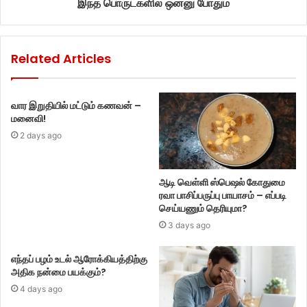
இந்த பொருட்களில் ஒன்னு போதும்
Related Articles
வார இறுதியில் மட்டும் கணவன் –
மனைவி!
2 days ago
ஆடி வெள்ளி ஸ்பெஷல் கோதுமை
ரவா பாசிப்பருப்பு பாயாசம் – எப்படி
செய்யணும் தெரியுமா?
3 days ago
எந்தப் பழம் உடல் ஆரோக்கியத்திற்கு
அதிக நன்மை பயக்கும்?
4 days ago