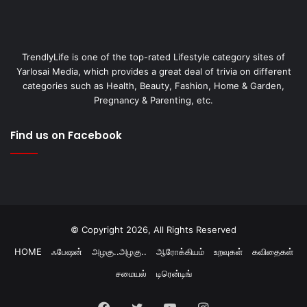
TrendlyLife is one of the top-rated Lifestyle category sites of
Yarlosai Media, which provides a great deal of trivia on different
categories such as Health, Beauty, Fashion, Home & Garden,
Pregnancy & Parenting, etc.
Find us on Facebook
© Copyright 2026, All Rights Reserved
HOME
ஃபேஷன்
அழகு..அழகு..
ஆரோக்கியம்
உறவுகள்
கவிதைகள்
சமையல்
டிரென்டிங்
Facebook
Twitter
YouTube
Instagram