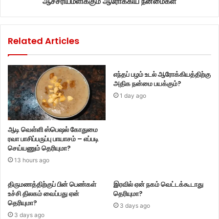
ஆச்சரியமளிக்கும் ஆரோக்கிய நன்மைகள்
Related Articles
எந்தப் பழம் உடல் ஆரோக்கியத்திற்கு
அதிக நன்மை பயக்கும்?
1 day ago
ஆடி வெள்ளி ஸ்பெஷல் கோதுமை
ரவா பாசிப்பருப்பு பாயாசம் – எப்படி
செய்யணும் தெரியுமா?
13 hours ago
திருமணத்திற்குப் பின் பெண்கள்
இரவில் ஏன் நகம் வெட்டக்கூடாது
உச்சி திலகம் வைப்பது ஏன்
தெரியுமா?
தெரியுமா?
3 days ago
3 days ago