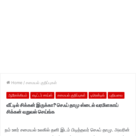
Home
/
சமையல் குறிப்புகள்
ஆரோக்கியம்
எடிட்டர் சாய்ஸ்
சமையல் குறிப்புகள்
டிரென்டிங்
புதியவை
வீட்டில் சிக்கன் இருக்கா? செஃப் தாமு ஸ்டைல் வரமிளகாய்
சிக்கன் வறுவல் செய்ங்க
நம் ஊர் சமையல் உலகில் தனி இடம் பிடித்தவர் செஃப் தாமு. அவரின்