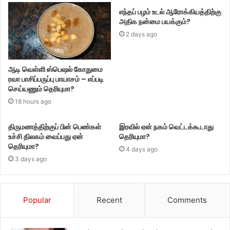
எந்தப் பழம் உடல் ஆரோக்கியத்திற்கு
அதிக நன்மை பயக்கும்?
2 days ago
ஆடி வெள்ளி ஸ்பெஷல் கோதுமை
ரவா பாசிப்பருப்பு பாயாசம் – எப்படி
செய்யணும் தெரியுமா?
18 hours ago
திருமணத்திற்குப் பின் பெண்கள்
இரவில் ஏன் நகம் வெட்டக்கூடாது
உச்சி திலகம் வைப்பது ஏன்
தெரியுமா?
தெரியுமா?
4 days ago
3 days ago
Popular
Recent
Comments