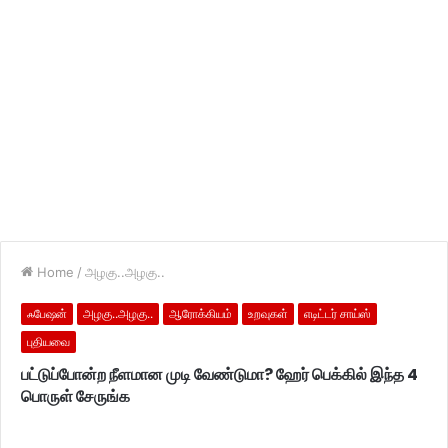
Home
/
அழகு..அழகு..
ஃபேஷன்
அழகு..அழகு..
ஆரோக்கியம்
உறவுகள்
எடிட்டர் சாய்ஸ்
புதியவை
பட்டுப்போன்ற நீளமான முடி வேண்டுமா? ஹேர் பெக்கில் இந்த 4
பொருள் சேருங்க