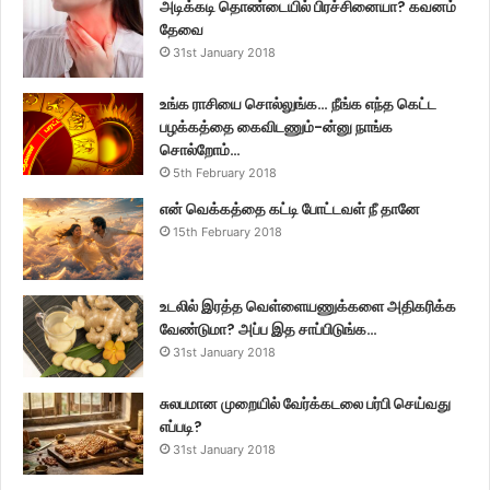
அடிக்கடி தொண்டையில் பிரச்சினையா? கவனம்
தேவை
31st January 2018
உங்க ராசியை சொல்லுங்க… நீங்க எந்த கெட்ட
பழக்கத்தை கைவிடணும்-ன்னு நாங்க
சொல்றோம்…
5th February 2018
என் வெக்கத்தை கட்டி போட்டவள் நீ தானே
15th February 2018
உடலில் இரத்த வெள்ளையணுக்களை அதிகரிக்க
வேண்டுமா? அப்ப இத சாப்பிடுங்க…
31st January 2018
சுலபமான முறையில் வேர்க்கடலை பர்பி செய்வது
எப்படி?
31st January 2018