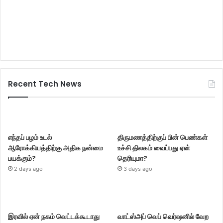
Recent Tech News
எந்தப் பழம் உடல்
திருமணத்திற்குப் பின் பெண்கள்
ஆரோக்கியத்திற்கு அதிக நன்மை
உச்சி திலகம் வைப்பது ஏன்
பயக்கும்?
தெரியுமா?
2 days ago
3 days ago
இரவில் ஏன் நகம் வெட்டக்கூடாது
வாட்ஸ்அப் வெப் வெர்ஷனில் வேற