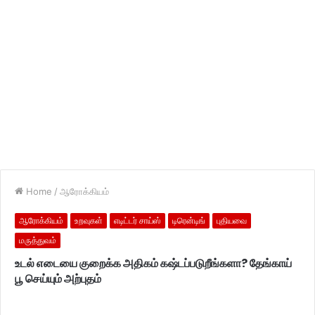
Home
/
ஆரோக்கியம்
ஆரோக்கியம்
உறவுகள்
எடிட்டர் சாய்ஸ்
டிரென்டிங்
புதியவை
மருத்துவம்
உடல் எடையை குறைக்க அதிகம் கஷ்டப்படுறீங்களா? தேங்காய்
பூ செய்யும் அற்புதம்