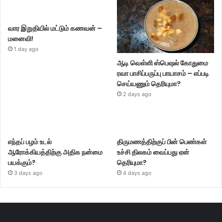
வார இறுதியில் மட்டும் கணவன் –
மனைவி!
1 day ago
ஆடி வெள்ளி ஸ்பெஷல் கோதுமை
ரவா பாசிப்பருப்பு பாயாசம் – எப்படி
செய்யணும் தெரியுமா?
2 days ago
எந்தப் பழம் உடல்
திருமணத்திற்குப் பின் பெண்கள்
ஆரோக்கியத்திற்கு அதிக நன்மை
உச்சி திலகம் வைப்பது ஏன்
பயக்கும்?
தெரியுமா?
3 days ago
4 days ago