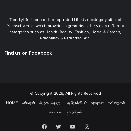
TrendlyLife is one of the top-rated Lifestyle category sites of
Yarlosai Media, which provides a great deal of trivia on different
categories such as Health, Beauty, Fashion, Home & Garden,
Pregnancy & Parenting, etc.
Find us on Facebook
© Copyright 2026, All Rights Reserved
HOME
ஃபேஷன்
அழகு..அழகு..
ஆரோக்கியம்
உறவுகள்
கவிதைகள்
சமையல்
டிரென்டிங்
Facebook
Twitter
YouTube
Instagram