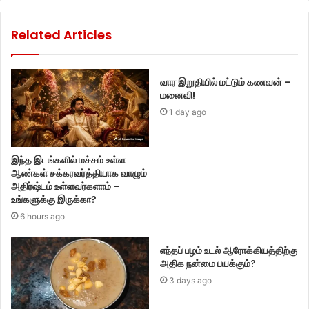
Related Articles
வார இறுதியில் மட்டும் கணவன் –
மனைவி!
1 day ago
இந்த இடங்களில் மச்சம் உள்ள
ஆண்கள் சக்கரவர்த்தியாக வாழும்
அதிர்ஷ்டம் உள்ளவர்களாம் –
உங்களுக்கு இருக்கா?
6 hours ago
எந்தப் பழம் உடல் ஆரோக்கியத்திற்கு
அதிக நன்மை பயக்கும்?
3 days ago