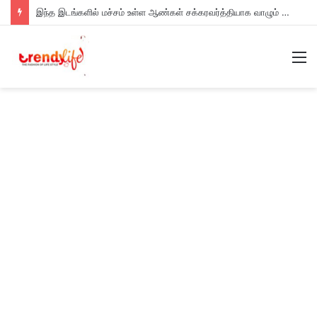
இந்த இடங்களில் மச்சம் உள்ள ஆண்கள் சக்கரவர்த்தியாக வாழும் அதிர்ஷ்டம் உள்ளவர்களாம் – உங்களுக்கு இருக்கா?
M