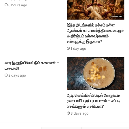
8 hours ago
இந்த இடங்களில் மச்சம் உள்ள
ஆண்கள் சக்கரவர்த்தியாக வாழும்
அதிர்ஷ்டம் உள்ளவர்களாம் –
உங்களுக்கு இருக்கா?
1 day ago
வார இறுதியில் மட்டும் கணவன் –
மனைவி!
2 days ago
ஆடி வெள்ளி ஸ்பெஷல் கோதுமை
ரவா பாசிப்பருப்பு பாயாசம் – எப்படி
செய்யணும் தெரியுமா?
3 days ago