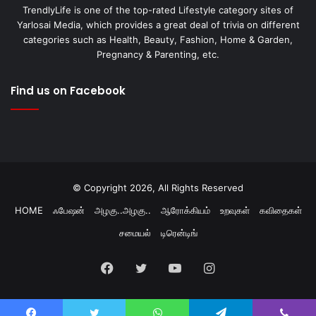
TrendlyLife is one of the top-rated Lifestyle category sites of
Yarlosai Media, which provides a great deal of trivia on different
categories such as Health, Beauty, Fashion, Home & Garden,
Pregnancy & Parenting, etc.
Find us on Facebook
© Copyright 2026, All Rights Reserved
HOME
ஃபேஷன்
அழகு..அழகு..
ஆரோக்கியம்
உறவுகள்
கவிதைகள்
சமையல்
டிரென்டிங்
Facebook
Twitter
YouTube
Instagram