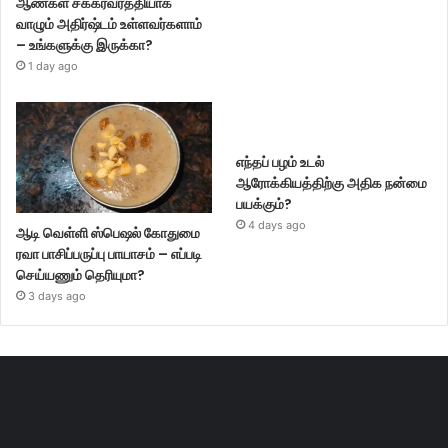
ஆண்கள் சக்கரவர்த்தியாக
வாழும் அதிர்ஷ்டம் உள்ளவர்களாம்
– உங்களுக்கு இருக்கா?
1 day ago
எந்தப் பழம் உடல்
ஆரோக்கியத்திற்கு அதிக நன்மை
பயக்கும்?
4 days ago
ஆடி வெள்ளி ஸ்பெஷல் கோதுமை
ரவா பாசிப்பருப்பு பாயாசம் – எப்படி
செய்யணும் தெரியுமா?
3 days ago