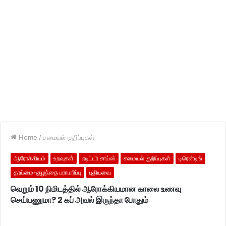
Home
/
சமையல் குறிப்புகள்
ஆரோக்கியம்
உறவுகள்
எடிட்டர் சாய்ஸ்
சமையல் குறிப்புகள்
டிரென்டிங்
தாய்மை-குழந்தை பராமரிப்பு
புதியவை
வெறும் 10 நிமிடத்தில் ஆரோக்கியமான காலை உணவு
செய்யணுமா? 2 கப் அவல் இருந்தா போதும்