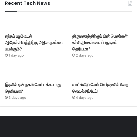
Recent Tech News
எந்தப் பழம் உடல்
திருமணத்திற்குப் பின் பெண்கள்
ஆரோக்கியத்திற்கு அதிக நன்மை
உச்சி திலகம் வைப்பது ஏன்
பயக்கும்?
தெரியுமா?
1 day ago
2 days ago
இரவில் ஏன் நகம் வெட்டக்கூடாது
வாட்ஸ்அப் வெப் வெர்ஷனில் வேற
தெரியுமா?
லெவல்அப்டேட்!
3 days ago
4 days ago