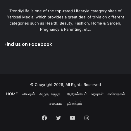
TrendlyLife is one of the top-rated Lifestyle category sites of
Yarlosai Media, which provides a great deal of trivia on different
categories such as Health, Beauty, Fashion, Home & Garden,
Pregnancy & Parenting, etc.
Find us on Facebook
© Copyright 2026, All Rights Reserved
HOME
ஃபேஷன்
அழகு..அழகு..
ஆரோக்கியம்
உறவுகள்
கவிதைகள்
சமையல்
டிரென்டிங்
Facebook
Twitter
YouTube
Instagram