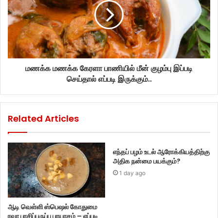
மணக்க மணக்க கேரளா பாணியில் மீன் குழம்பு இப்படி
செய்தால் எப்படி இருக்கும்..
Related Articles
எந்தப் பழம் உடல் ஆரோக்கியத்திற்கு
அதிக நன்மை பயக்கும்?
1 day ago
ஆடி வெள்ளி ஸ்பெஷல் கோதுமை
ரவா பாசிப்பருப்பு பாயாசம் – எப்படி