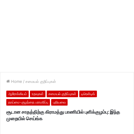
Home
/
சமையல் குறிப்புகள்
ஆரோக்கியம்
உறவுகள்
சமையல் குறிப்புகள்
டிரென்டிங்
தாய்மை-குழந்தை பராமரிப்பு
புதியவை
சூடான சாதத்திற்கு கிராமத்து பாணியில் புளிக்குழம்பு: இந்த
முறையில் செய்ங்க