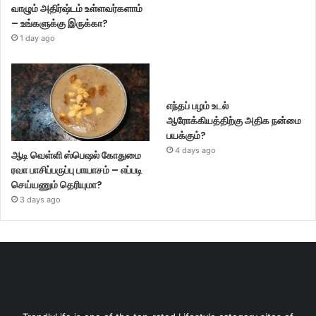
வாழும் அதிர்ஷ்டம் உள்ளவர்களாம்
– உங்களுக்கு இருக்கா?
1 day ago
எந்தப் பழம் உடல்
ஆரோக்கியத்திற்கு அதிக நன்மை
பயக்கும்?
4 days ago
ஆடி வெள்ளி ஸ்பெஷல் கோதுமை
ரவா பாசிப்பருப்பு பாயாசம் – எப்படி
செய்யணும் தெரியுமா?
3 days ago