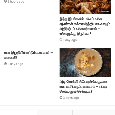
2 hours ago
இந்த இடங்களில் மச்சம் உள்ள
ஆண்கள் சக்கரவர்த்தியாக வாழும்
அதிர்ஷ்டம் உள்ளவர்களாம் –
உங்களுக்கு இருக்கா?
1 day ago
வார இறுதியில் மட்டும் கணவன் –
மனைவி!
2 days ago
ஆடி வெள்ளி ஸ்பெஷல் கோதுமை
ரவா பாசிப்பருப்பு பாயாசம் – எப்படி
செய்யணும் தெரியுமா?
3 days ago