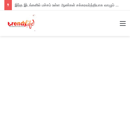
இந்த இடங்களில் மச்சம் உள்ள ஆண்கள் சக்கரவர்த்தியாக வாழும் அதிர்ஷ்டம் உள்ளவர்களாம் – உங்களுக்கு இருக்கா?
M