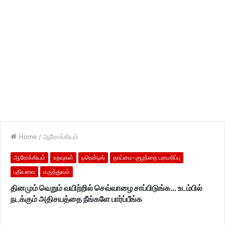
Home
/
ஆரோக்கியம்
ஆரோக்கியம்
உறவுகள்
டிரென்டிங்
தாய்மை-குழந்தை பராமரிப்பு
புதியவை
மருத்துவம்
தினமும் வெறும் வயிற்றில் செவ்வாழை சாப்பிடுங்க… உடம்பில்
நடக்கும் அதிசயத்தை நீங்களே பார்ப்பீங்க