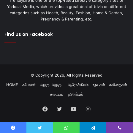
TrendlyLife is one of the top-rated Lifestyle category sites of
Yarlosai Media, which provides a great deal of trivia on different
categories such as Health, Beauty, Fashion, Home & Garden,
Pregnancy & Parenting, etc.
Find us on Facebook
© Copyright 2026, All Rights Reserved
HOME
ஃபேஷன்
அழகு..அழகு..
ஆரோக்கியம்
உறவுகள்
கவிதைகள்
சமையல்
டிரென்டிங்
Facebook
Twitter
YouTube
Instagram