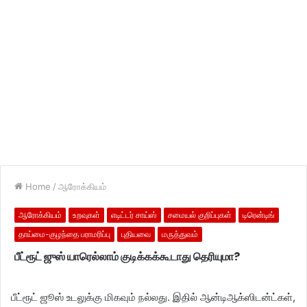
Home
/
ஆரோக்கியம்
ஆரோக்கியம்
உறவுகள்
எடிட்டர் சாய்ஸ்
சமையல் குறிப்புகள்
டிரென்டிங்
தாய்மை-குழந்தை பராமரிப்பு
புதியவை
மருத்துவம்
பீட்ரூட் ஜுஸ் யாரெல்லாம் குடிக்கக்கூடாது தெரியுமா?
பீட்ரூட் ஜூஸ் உடலுக்கு மிகவும் நல்லது. இதில் ஆன்டிஆக்ஸிடன்ட்கள்,