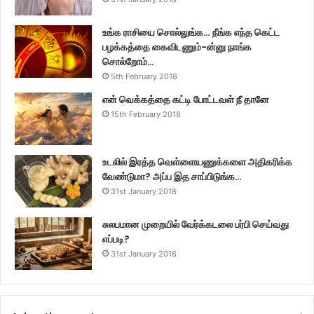
உங்க ராசியை சொல்லுங்க… நீங்க எந்த கெட்ட
பழக்கத்தை கைவிடணும்-ன்னு நாங்க
சொல்றோம்…
5th February 2018
என் வெக்கத்தை கட்டி போட்டவள் நீ தானே
15th February 2018
உடலில் இரத்த வெள்ளையணுக்களை அதிகரிக்க
வேண்டுமா? அப்ப இத சாப்பிடுங்க…
31st January 2018
சுலபமான முறையில் வேர்க்கடலை பர்பி செய்வது
எப்படி?
31st January 2018