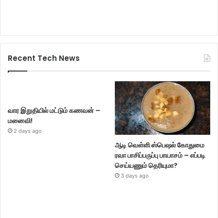
Recent Tech News
வார இறுதியில் மட்டும் கணவன் –
மனைவி!
2 days ago
ஆடி வெள்ளி ஸ்பெஷல் கோதுமை
ரவா பாசிப்பருப்பு பாயாசம் – எப்படி
செய்யணும் தெரியுமா?
3 days ago