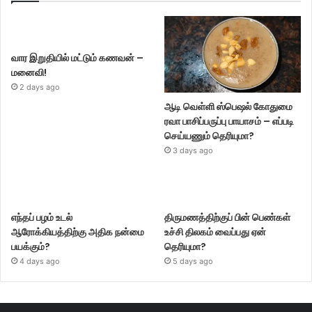
வார இறுதியில் மட்டும் கணவன் –
மனைவி!
2 days ago
ஆடி வெள்ளி ஸ்பெஷல் கோதுமை
ரவா பாசிப்பருப்பு பாயாசம் – எப்படி
செய்யணும் தெரியுமா?
3 days ago
எந்தப் பழம் உடல்
திருமணத்திற்குப் பின் பெண்கள்
ஆரோக்கியத்திற்கு அதிக நன்மை
உச்சி திலகம் வைப்பது ஏன்
பயக்கும்?
தெரியுமா?
4 days ago
5 days ago