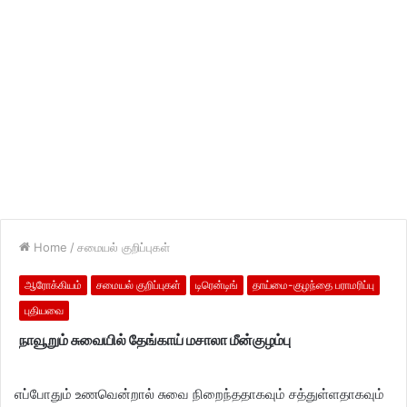
Home
/
சமையல் குறிப்புகள்
ஆரோக்கியம்
சமையல் குறிப்புகள்
டிரென்டிங்
தாய்மை-குழந்தை பராமரிப்பு
புதியவை
நாவூறும் சுவையில் தேங்காய் மசாலா மீன்குழம்பு
எப்போதும் உணவென்றால் சுவை நிறைந்ததாகவும் சத்துள்ளதாகவும்