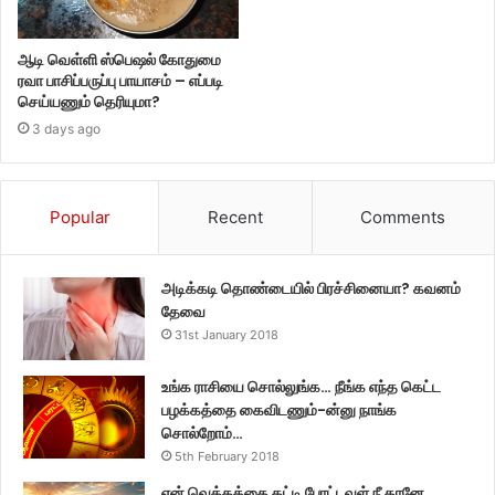
ஆடி வெள்ளி ஸ்பெஷல் கோதுமை
ரவா பாசிப்பருப்பு பாயாசம் – எப்படி
செய்யணும் தெரியுமா?
3 days ago
Popular
Recent
Comments
அடிக்கடி தொண்டையில் பிரச்சினையா? கவனம்
தேவை
31st January 2018
உங்க ராசியை சொல்லுங்க… நீங்க எந்த கெட்ட
பழக்கத்தை கைவிடணும்-ன்னு நாங்க
சொல்றோம்…
5th February 2018
என் வெக்கத்தை கட்டி போட்டவள் நீ தானே