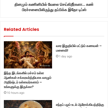
தினமும் கணினியில் வேலை செய்கிறீர்களா... கண்
பிரச்சனையிலிருந்து தப்பிக்க இதோ டிப்ஸ்
Related Articles
வார இறுதியில் மட்டும் கணவன் –
மனைவி!
1 day ago
இந்த இடங்களில் மச்சம் உள்ள
ஆண்கள் சக்கரவர்த்தியாக வாழும்
அதிர்ஷ்டம் உள்ளவர்களாம் –
உங்களுக்கு இருக்கா?
10 hours ago
எந்தப் பழம் உடல் ஆரோக்கியத்திற்கு