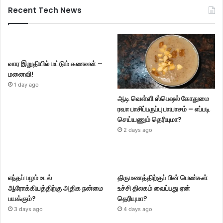
Recent Tech News
வார இறுதியில் மட்டும் கணவன் –
மனைவி!
1 day ago
ஆடி வெள்ளி ஸ்பெஷல் கோதுமை
ரவா பாசிப்பருப்பு பாயாசம் – எப்படி
செய்யணும் தெரியுமா?
2 days ago
எந்தப் பழம் உடல்
திருமணத்திற்குப் பின் பெண்கள்
ஆரோக்கியத்திற்கு அதிக நன்மை
உச்சி திலகம் வைப்பது ஏன்
பயக்கும்?
தெரியுமா?
3 days ago
4 days ago