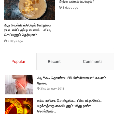
அதிக நன்மை பயக்கும்?
3 days ago
ஆடி வெள்ளி ஸ்பெஷல் கோதுமை
ரவா பாசிப்பருப்பு பாயாசம் – எப்படி
செய்யணும் தெரியுமா?
2 days ago
Popular
Recent
Comments
அடிக்கடி தொண்டையில் பிரச்சினையா? கவனம்
தேவை
31st January 2018
உங்க ராசியை சொல்லுங்க… நீங்க எந்த கெட்ட
பழக்கத்தை கைவிடணும்-ன்னு நாங்க
சொல்றோம்…