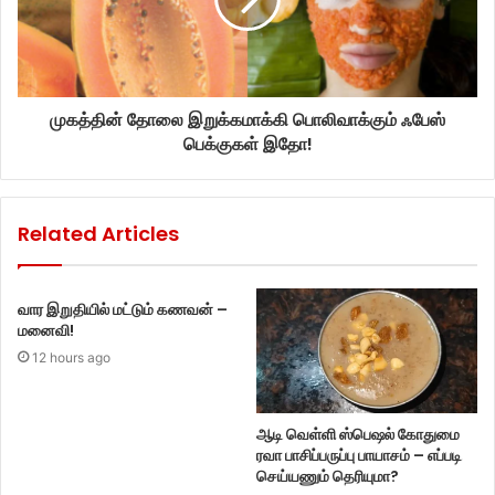
முகத்தின் தோலை இறுக்கமாக்கி பொலிவாக்கும் ஃபேஸ்
பெக்குகள் இதோ!
Related Articles
வார இறுதியில் மட்டும் கணவன் –
மனைவி!
12 hours ago
ஆடி வெள்ளி ஸ்பெஷல் கோதுமை
ரவா பாசிப்பருப்பு பாயாசம் – எப்படி
செய்யணும் தெரியுமா?