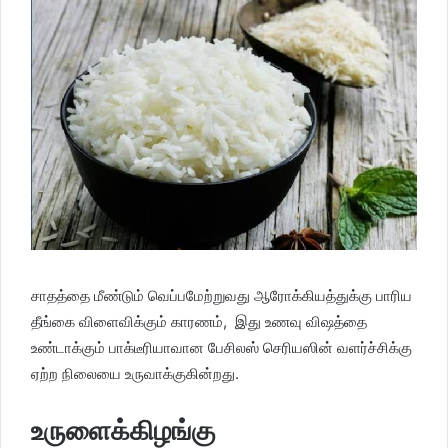
சாதத்தை மீண்டும் வெப்பமேற்றுவது ஆரோக்கியத்துக்கு பாரிய
தீங்கை விளைவிக்கும் காரணம், இது உணவு விஷத்தை
உண்டாக்கும் பாக்டீரியாவான பேசிலஸ் செரியஸின் வளர்ச்சிக்கு
ஏற்ற நிலையை உருவாக்குகின்றது.
உருளைக்கிழங்கு