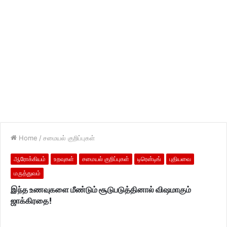
Home
/
சமையல் குறிப்புகள்
ஆரோக்கியம்
உறவுகள்
சமையல் குறிப்புகள்
டிரென்டிங்
புதியவை
மருத்துவம்
இந்த உணவுகளை மீண்டும் சூடுபடுத்தினால் விஷமாகும்
ஜாக்கிரதை!