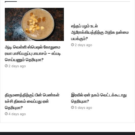
எந்தப் பழம் உடல்
ஆரோக்கியத்திற்கு அதிக நன்மை
பயக்கும்?
2 days ago
ஆடி வெள்ளி ஸ்பெஷல் கோதுமை
ரவா பாசிப்பருப்பு பாயாசம் – எப்படி
செய்யணும் தெரியுமா?
2 days ago
திருமணத்திற்குப் பின் பெண்கள்
இரவில் ஏன் நகம் வெட்டக்கூடாது
உச்சி திலகம் வைப்பது ஏன்
தெரியுமா?
தெரியுமா?
5 days ago
4 days ago