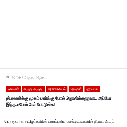
Home
/
அழகு..அழகு..
ஃபேஷன்
அழகு..அழகு..
ஆரோக்கியம்
உறவுகள்
புதியவை
தீபாவளிக்கு முகம் பளிங்கு போல் ஜொலிக்கணுமா.. அப்போ
இந்த ஃபேஸ் பேக் போடுங்க!
பொதுவாக தமிழர்களின் பாரம்பரிய பண்டிகைகளில் தீபாவளியும்