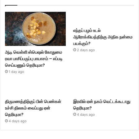
எந்தப் பழம் உடல்
ஆரோக்கியத்திற்கு அதிக நன்மை
பயக்கும்?
2 days ago
ஆடி வெள்ளி ஸ்பெஷல் கோதுமை
ரவா பாசிப்பருப்பு பாயாசம் – எப்படி
செய்யணும் தெரியுமா?
1 day ago
திருமணத்திற்குப் பின் பெண்கள்
இரவில் ஏன் நகம் வெட்டக்கூடாது
உச்சி திலகம் வைப்பது ஏன்
தெரியுமா?
தெரியுமா?
4 days ago
4 days ago