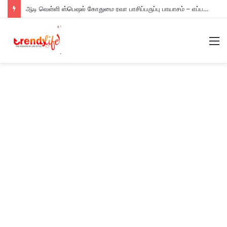
ஆடி வெள்ளி ஸ்பெஷல் கோதுமை ரவா பாசிப்பருப்பு பாயாசம் – எப்படி செய்யணும் தெரியுமா?
M