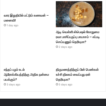
வார இறுதியில் மட்டும் கணவன் –
மனைவி!
1 day ago
ஆடி வெள்ளி ஸ்பெஷல் கோதுமை
ரவா பாசிப்பருப்பு பாயாசம் – எப்படி
செய்யணும் தெரியுமா?
2 days ago
எந்தப் பழம் உடல்
திருமணத்திற்குப் பின் பெண்கள்
ஆரோக்கியத்திற்கு அதிக நன்மை
உச்சி திலகம் வைப்பது ஏன்
பயக்கும்?
தெரியுமா?
3 days ago
5 days ago