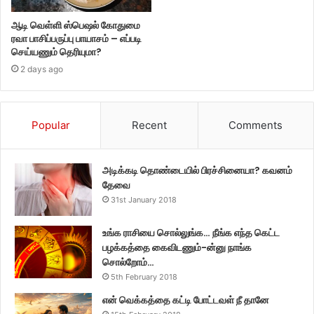
ஆடி வெள்ளி ஸ்பெஷல் கோதுமை
ரவா பாசிப்பருப்பு பாயாசம் – எப்படி
செய்யணும் தெரியுமா?
2 days ago
Popular
Recent
Comments
அடிக்கடி தொண்டையில் பிரச்சினையா? கவனம்
தேவை
31st January 2018
உங்க ராசியை சொல்லுங்க… நீங்க எந்த கெட்ட
பழக்கத்தை கைவிடணும்-ன்னு நாங்க
சொல்றோம்…
5th February 2018
என் வெக்கத்தை கட்டி போட்டவள் நீ தானே