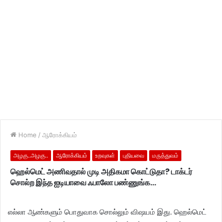
Home
/
ஆரோக்கியம்
அழகு..அழகு..
ஆரோக்கியம்
உறவுகள்
புதியவை
மருத்துவம்
ஹெல்மெட் அணிவதால் முடி அதிகமா கொட்டுதா? டாக்டர்
சொல்ற இந்த ஐடியாவை ஃபாலோ பண்ணுங்க…
எல்லா ஆண்களும் பொதுவாக சொல்லும் விஷயம் இது. ஹெல்மெட்