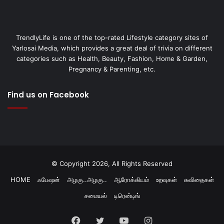
TrendlyLife is one of the top-rated Lifestyle category sites of
Yarlosai Media, which provides a great deal of trivia on different
categories such as Health, Beauty, Fashion, Home & Garden,
Pregnancy & Parenting, etc.
Find us on Facebook
© Copyright 2026, All Rights Reserved
HOME
ஃபேஷன்
அழகு..அழகு..
ஆரோக்கியம்
உறவுகள்
கவிதைகள்
சமையல்
டிரென்டிங்
Facebook
Twitter
YouTube
Instagram