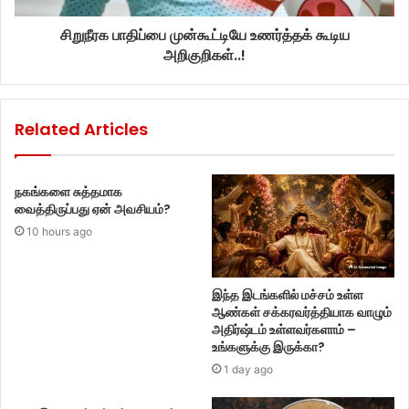
சிறுநீரக பாதிப்பை முன்கூட்டியே உணர்த்தக் கூடிய
அறிகுறிகள்..!
Related Articles
நகங்களை சுத்தமாக
வைத்திருப்பது ஏன் அவசியம்?
10 hours ago
இந்த இடங்களில் மச்சம் உள்ள
ஆண்கள் சக்கரவர்த்தியாக வாழும்
அதிர்ஷ்டம் உள்ளவர்களாம் –
உங்களுக்கு இருக்கா?
1 day ago