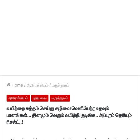
Home
/
ஆரோக்கியம்
/
மருத்துவம்
ஆரோக்கியம்
புதியவை
மருத்துவம்
வயிற்றை சுத்தம் செய்து கழிவை வெளியேற்ற உதவும்
பானங்கள்… தினமும் வெறும் வயிற்றி குடிங்க.. அப்புறம் தெரியும்
ரிசல்ட்..!