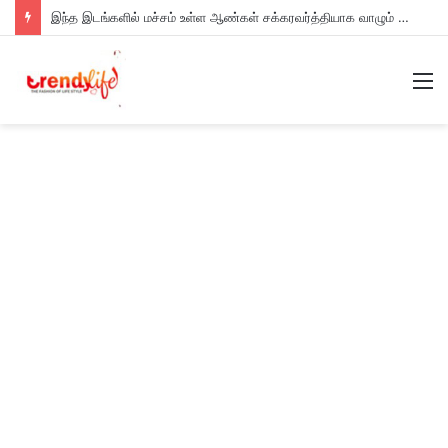
இந்த இடங்களில் மச்சம் உள்ள ஆண்கள் சக்கரவர்த்தியாக வாழும் அதிர்ஷ்டம் உள்ளவர்களாம் – உங்களுக்கு இருக்கா?
M