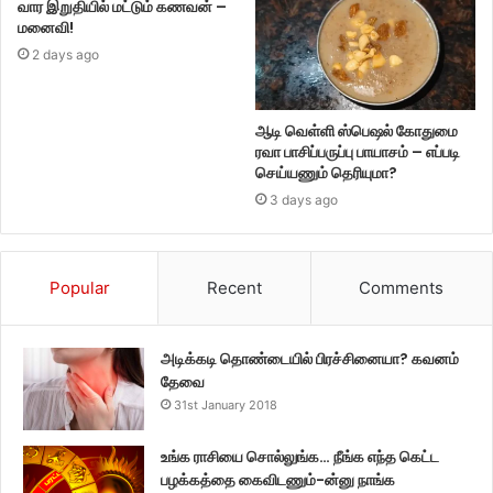
வார இறுதியில் மட்டும் கணவன் –
மனைவி!
2 days ago
ஆடி வெள்ளி ஸ்பெஷல் கோதுமை
ரவா பாசிப்பருப்பு பாயாசம் – எப்படி
செய்யணும் தெரியுமா?
3 days ago
Popular
Recent
Comments
அடிக்கடி தொண்டையில் பிரச்சினையா? கவனம்
தேவை
31st January 2018
உங்க ராசியை சொல்லுங்க… நீங்க எந்த கெட்ட
பழக்கத்தை கைவிடணும்-ன்னு நாங்க