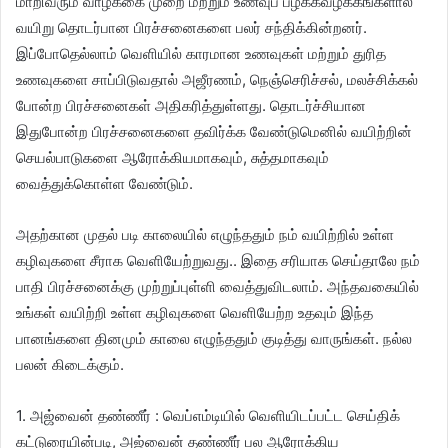
மாறிவரும் வாழ்க்கை முறை மற்றும் உணவுப் பழக்கவழக்கங்களால்
வயிறு தொடர்பான பிரச்சனைகளை பலர் சந்திக்கின்றனர்.
இப்போதெல்லாம் வெளியில் காரமான உணவுகள் மற்றும் துரித
உணவுகளை சாப்பிடுவதால் அஜீரணம், நெஞ்செரிச்சல், மலச்சிக்கல்
போன்ற பிரச்சனைகள் அதிகரித்துள்ளது. தொடர்ச்சியான
இதுபோன்ற பிரச்சனைகளை தவிர்க்க வேண்டுமெனில் வயிற்றின்
செயல்பாடுகளை ஆரோக்கியமாகவும், சுத்தமாகவும்
வைத்துக்கொள்ள வேண்டும்.
அதற்கான முதல் படி காலையில் எழுந்ததும் நம் வயிற்றில் உள்ள
கழிவுகளை சீராக வெளியேற்றுவது.. இதை சரியாக செய்தாலே நம்
பாதி பிரச்சனைக்கு முற்றுப்புள்ளி வைத்துவிடலாம். அந்தவகையில்
உங்கள் வயிற்றி உள்ள கழிவுகளை வெளியேற்ற உதவும் இந்த
பானங்களை தினமும் காலை எழுந்ததும் குடித்து வாருங்கள். நல்ல
பலன் கிடைக்கும்.
1. அஜ்வைன் தண்ணீர் : வெப்எம்டியில் வெளியிடப்பட்ட செய்திக்
கட்டுரையின்படி, அஜ்வைன் தண்ணீர் பல ஆரோக்கிய