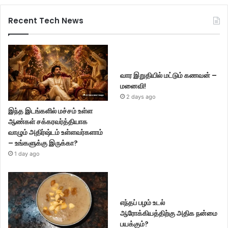
Recent Tech News
வார இறுதியில் மட்டும் கணவன் –
மனைவி!
2 days ago
இந்த இடங்களில் மச்சம் உள்ள
ஆண்கள் சக்கரவர்த்தியாக
வாழும் அதிர்ஷ்டம் உள்ளவர்களாம்
– உங்களுக்கு இருக்கா?
1 day ago
எந்தப் பழம் உடல்
ஆரோக்கியத்திற்கு அதிக நன்மை
பயக்கும்?