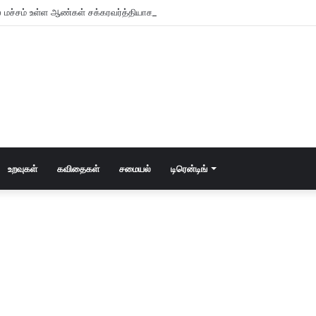
 மச்சம் உள்ள ஆண்கள் சக்கரவர்த்தியாக வாழும் அதிர்ஷ்டம் உள்ளவர்களாம் – உங்களு
உறவுகள்
கவிதைகள்
சமையல்
டிரென்டிங்