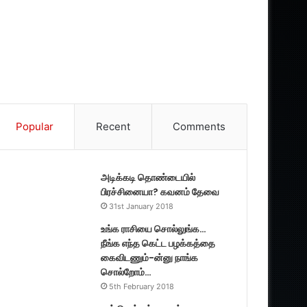
Popular
Recent
Comments
அடிக்கடி தொண்டையில்
பிரச்சினையா? கவனம் தேவை
31st January 2018
உங்க ராசியை சொல்லுங்க…
நீங்க எந்த கெட்ட பழக்கத்தை
கைவிடணும்-ன்னு நாங்க
சொல்றோம்…
5th February 2018