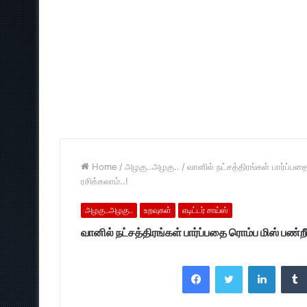
Home
/
அழகு..அழகு..
/
வானில் நட்சத்திரங்கள் பார்ப்
ரசிக்கலாம்..!
அழகு..அழகு..
உறவுகள்
எடிட்டர் சாய்ஸ்
வானில் நட்சத்திரங்கள் பார்ப்பதை ரொம்ப மிஸ் பண்
Facebook
Twitter
LinkedI