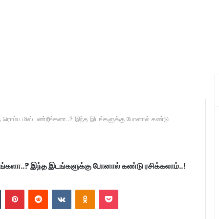
பதை ரொம்ப மிஸ் பண்றீங்களா..? இந்த இடங்களுக்கு போனால் கண்டு
றீங்களா..? இந்த இடங்களுக்கு போனால் கண்டு ரசிக்கலாம்..!
n
Tumblr
Pinterest
Reddit
VKontakte
Odnoklassniki
Pocket