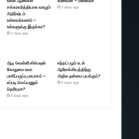
உள்ள ஆண்கள்
கணவன் – மனைவி!
சக்கரவர்த்தியாக வாழும்
3 days ago
அதிர்ஷ்டம்
உள்ளவர்களாம் –
உங்களுக்கு இருக்கா?
2 days ago
ஆடி வெள்ளி ஸ்பெஷல்
எந்தப் பழம் உடல்
கோதுமை ரவா
ஆரோக்கியத்திற்கு
பாசிப்பருப்பு பாயாசம் –
அதிக நன்மை பயக்கும்?
எப்படி செய்யணும்
5 days ago
தெரியுமா?
4 days ago