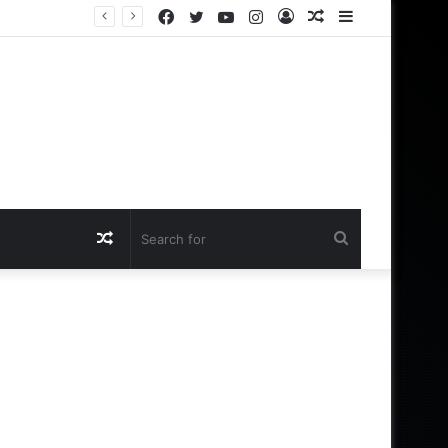
Facebook
Twitter
YouTube
Instagram
Log
Random
Sidebar
க்கு இருக்கா?
In
Article
Random
Search
Article
for