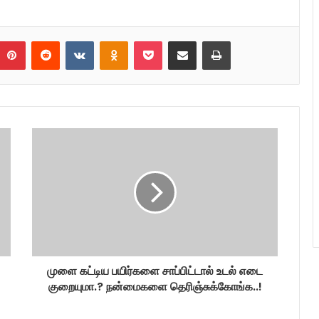
umblr
Pinterest
Reddit
VKontakte
Odnoklassniki
Pocket
Share via Email
Print
முளை கட்டிய பயிர்களை சாப்பிட்டால் உடல் எடை
குறையுமா.? நன்மைகளை தெரிஞ்சுக்கோங்க..!