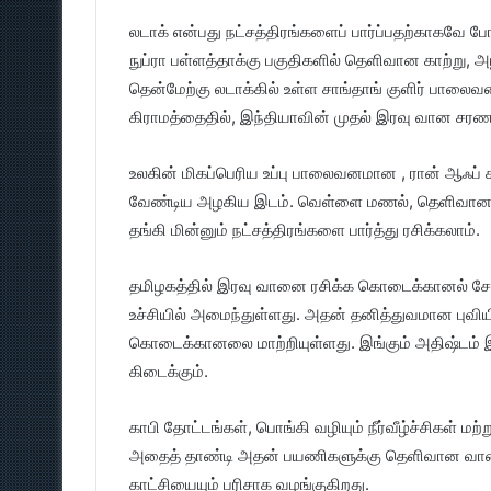
லடாக் என்பது நட்சத்திரங்களைப் பார்ப்பதற்காகவே போ
நுப்ரா பள்ளத்தாக்கு பகுதிகளில் தெளிவான காற்று
தென்மேற்கு லடாக்கில் உள்ள சாங்தாங் குளிர் பா
கிராமத்தைதில், இந்தியாவின் முதல் இரவு வான சர
உலகின் மிகப்பெரிய உப்பு பாலைவனமான , ரான் ஆஃப் 
வேண்டிய அழகிய இடம். வெள்ளை மணல், தெளிவான வ
தங்கி மின்னும் நட்சத்திரங்களை பார்த்து ரசிக்கலாம்.
தமிழகத்தில் இரவு வானை ரசிக்க கொடைக்கானல் சோல
உச்சியில் அமைந்துள்ளது. அதன் தனித்துவமான புவியி
கொடைக்கானலை மாற்றியுள்ளது. இங்கும் அதிஷ்டம் இருந்
கிடைக்கும்.
காபி தோட்டங்கள், பொங்கி வழியும் நீர்வீழ்ச்சிகள் மற
அதைத் தாண்டி அதன் பயணிகளுக்கு தெளிவான வானம் 
காட்சியையும் பரிசாக வழங்குகிறது.