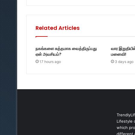
Related Articles
நகங்களை சுத்தமாக வைத்திருப்பது
வார இறுதியில
ஏன் அவசியம்?
மனைவி!
17 hours ago
3 days ago
TrendlyLi
Lifestyle 
which prov
different