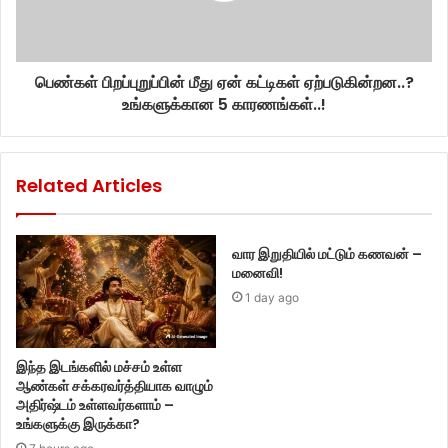
பெண்கள் பிறப்புறுப்பின் மீது ஏன் கட்டிகள் ஏற்படுகின்றன..?
உங்களுக்கான 5 காரணங்கள்..!
Related Articles
வார இறுதியில் மட்டும் கணவன் –
மனைவி!
1 day ago
இந்த இடங்களில் மச்சம் உள்ள
ஆண்கள் சக்கரவர்த்தியாக வாழும்
அதிர்ஷ்டம் உள்ளவர்களாம் –
உங்களுக்கு இருக்கா?