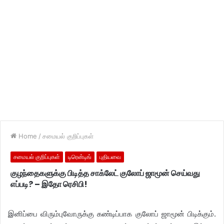
Home
/
சமையல் குறிப்புகள்
சமையல் குறிப்புகள்
டிரென்டிங்
புதியவை
குழந்தைகளுக்கு பிடித்த சாக்லேட் குலோப் ஜாமூன் செய்வது
எப்படி? – இதோ ரெசிபி!
இனிப்பை விரும்புவோருக்கு கண்டிப்பாக குலோப் ஜாமூன் பிடிக்கும்.