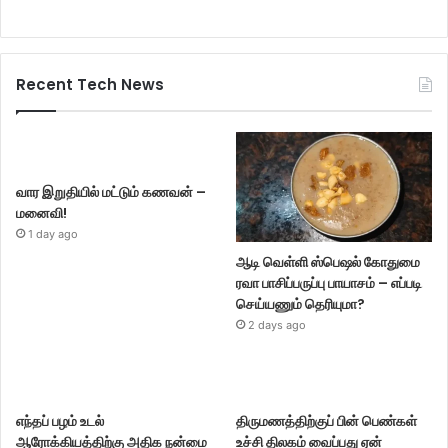
Recent Tech News
வார இறுதியில் மட்டும் கணவன் –
மனைவி!
1 day ago
ஆடி வெள்ளி ஸ்பெஷல் கோதுமை
ரவா பாசிப்பருப்பு பாயாசம் – எப்படி
செய்யணும் தெரியுமா?
2 days ago
எந்தப் பழம் உடல்
திருமணத்திற்குப் பின் பெண்கள்
ஆரோக்கியத்திற்கு அதிக நன்மை
உச்சி திலகம் வைப்பது ஏன்