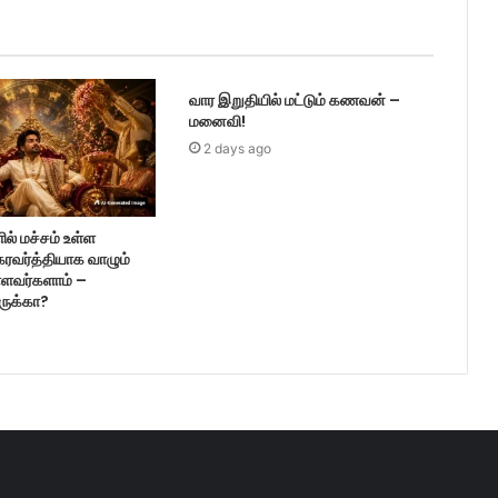
வார இறுதியில் மட்டும் கணவன் –
மனைவி!
2 days ago
ல் மச்சம் உள்ள
ரவர்த்தியாக வாழும்
ள்ளவர்களாம் –
ருக்கா?