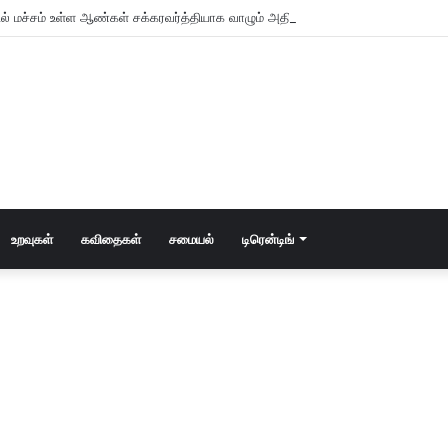
உறவுகள்
கவிதைகள்
சமையல்
டிரென்டிங்