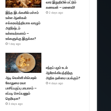
வார இறுதியில் மட்டும்
கணவன் – மனைவி!
இந்த இடங்களில் மச்சம்
2 days ago
உள்ள ஆண்கள்
சக்கரவர்த்தியாக வாழும்
அதிர்ஷ்டம்
உள்ளவர்களாம் –
உங்களுக்கு இருக்கா?
1 day ago
எந்தப் பழம் உடல்
ஆரோக்கியத்திற்கு
ஆடி வெள்ளி ஸ்பெஷல்
அதிக நன்மை பயக்கும்?
கோதுமை ரவா
4 days ago
பாசிப்பருப்பு பாயாசம் –
எப்படி செய்யணும்
தெரியுமா?
3 days ago