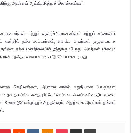
விற்கு அவர்கள் ஆக்கிரமித்துக் கொள்வார்கள்
ினமானவர்கள் மற்றும் குளிர்ச்சியானவர்கள் மற்றும் விரைவில்
ும் எளிதில் நம்ப மாட்டார்கள், எனவே அவர்கள் முழுமையாக
 தங்கள் நச்சு மனநிலையில் இருக்கும்போது அவர்கள் மிகவும்
ளின் சந்தேக வலை எல்லைமீறி செல்லக்கூடியது.
களாக தெரிவார்கள், ஆனால் காதல் உறுதியான பிறகுதான்
 கவனத்தை ஈர்க்க எதையும் செய்வார்கள். அவர்களின் தீய மூளை
ன்ன வேண்டுமென்றாலும் சிந்திக்கும். அதற்காக அவர்கள் தங்கள்
்.
umblr
Pinterest
Reddit
VKontakte
Odnoklassniki
Pocket
Share via Email
Print