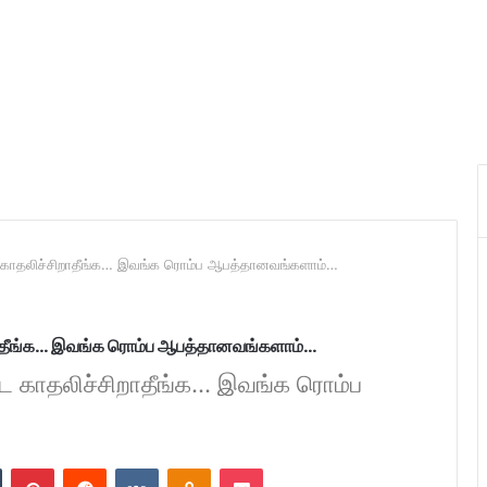
காதலிச்சிறாதீங்க… இவங்க ரொம்ப ஆபத்தானவங்களாம்…
ாதீங்க… இவங்க ரொம்ப ஆபத்தானவங்களாம்…
காதலிச்சிறாதீங்க... இவங்க ரொம்ப
n
Tumblr
Pinterest
Reddit
VKontakte
Odnoklassniki
Pocket