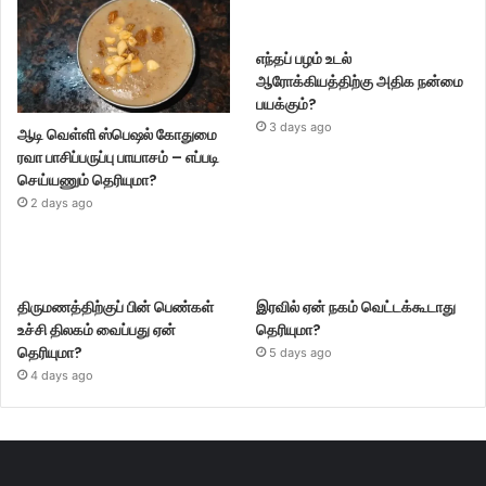
எந்தப் பழம் உடல்
ஆரோக்கியத்திற்கு அதிக நன்மை
பயக்கும்?
3 days ago
ஆடி வெள்ளி ஸ்பெஷல் கோதுமை
ரவா பாசிப்பருப்பு பாயாசம் – எப்படி
செய்யணும் தெரியுமா?
2 days ago
திருமணத்திற்குப் பின் பெண்கள்
இரவில் ஏன் நகம் வெட்டக்கூடாது
உச்சி திலகம் வைப்பது ஏன்
தெரியுமா?
தெரியுமா?
5 days ago
4 days ago