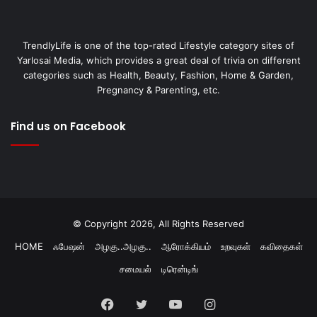
TrendlyLife is one of the top-rated Lifestyle category sites of
Yarlosai Media, which provides a great deal of trivia on different
categories such as Health, Beauty, Fashion, Home & Garden,
Pregnancy & Parenting, etc.
Find us on Facebook
© Copyright 2026, All Rights Reserved
HOME
ஃபேஷன்
அழகு..அழகு..
ஆரோக்கியம்
உறவுகள்
கவிதைகள்
சமையல்
டிரென்டிங்
Facebook
Twitter
YouTube
Instagram