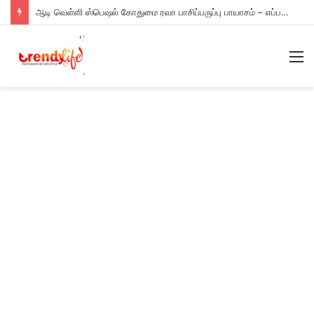
ஆடி வெள்ளி ஸ்பெஷல் கோதுமை ரவா பாசிப்பருப்பு பாயாசம் – எப்படி செய்யணும் தெரியுமா?
M