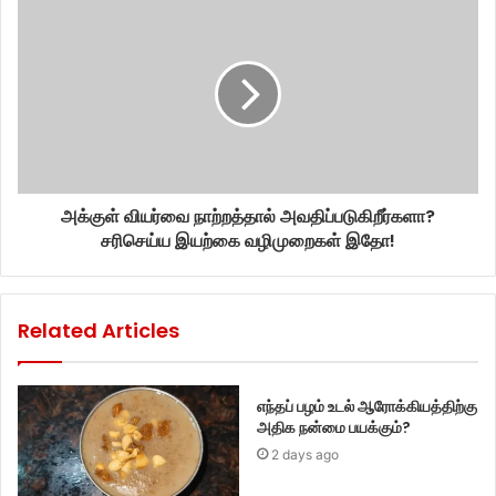
அக்குள் வியர்வை நாற்றத்தால் அவதிப்படுகிறீர்களா?
சரிசெய்ய இயற்கை வழிமுறைகள் இதோ!
Related Articles
எந்தப் பழம் உடல் ஆரோக்கியத்திற்கு
அதிக நன்மை பயக்கும்?
2 days ago