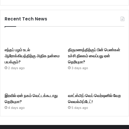
Recent Tech News
எந்தப் பழம் உடல்
திருமணத்திற்குப் பின் பெண்கள்
ஆரோக்கியத்திற்கு அதிக நன்மை
உச்சி திலகம் வைப்பது ஏன்
பயக்கும்?
தெரியுமா?
2 days ago
3 days ago
இரவில் ஏன் நகம் வெட்டக்கூடாது
வாட்ஸ்அப் வெப் வெர்ஷனில் வேற
தெரியுமா?
லெவல்அப்டேட்!
4 days ago
5 days ago