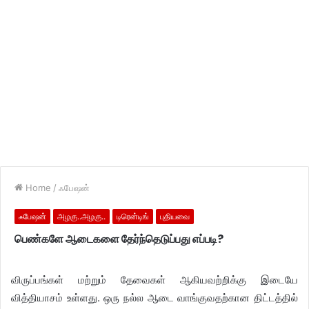
Home
/
ஃபேஷன்
ஃபேஷன்
அழகு..அழகு..
டிரென்டிங்
புதியவை
பெண்களே ஆடைகளை தேர்ந்தெடுப்பது எப்படி?
விருப்பங்கள் மற்றும் தேவைகள் ஆகியவற்றிக்கு இடையே
வித்தியாசம் உள்ளது. ஒரு நல்ல ஆடை வாங்குவதற்கான திட்டத்தில்