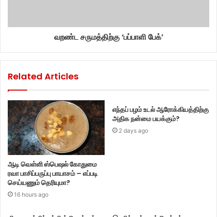
வறண்ட சருமத்திற்கு ‘பப்பாளி பேக்’
Related Articles
எந்தப் பழம் உடல் ஆரோக்கியத்திற்கு
அதிக நன்மை பயக்கும்?
2 days ago
ஆடி வெள்ளி ஸ்பெஷல் கோதுமை
ரவா பாசிப்பருப்பு பாயாசம் – எப்படி
செய்யணும் தெரியுமா?
16 hours ago