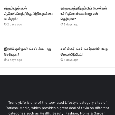
எந்தப் பழம் உடல்
திருமணத்திற்குப் பின் பெண்கள்
ஆரோக்கியத்திற்கு அதிக நன்மை
உச்சி திலகம் வைப்பது ஏன்
பயக்கும்?
தெரியுமா?
2 days ago
3 days ago
இரவில் ஏன் நகம் வெட்டக்கூடாது
வாட்ஸ்அப் வெப் வெர்ஷனில் வேற
தெரியுமா?
லெவல்அப்டேட்!
4 days ago
5 days ago
TrendlyLife is one of the top-rated Lifestyle category sites of
Yarlosai Media, which provides a great deal of trivia on different
categories such as Health, Beauty, Fashion, Home & Garden,