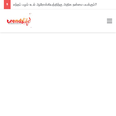
எந்தப் பழம் உடல் ஆரோக்கியத்திற்கு அதிக நன்மை பயக்கும்?
M