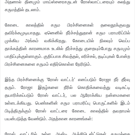
அதனால் தினமும் மாய்ஸ்சரைசருடன் ரோஸ்வாட்டரையும் கலந்து
சருமத்தில் தடலாம்.
கோடை காலத்தில் சரும பிரச்சினைகள் தலைதூக்குவது
தவிர்க்கமுடியாதது. ஏனெனில் நீர்ச்சத்துதான் சரும பராமரிப்பில்
முக்கிய அங்கம் வகிக்கிறது. கோடையில் நிலவும் வெப்ப
தாக்கத்தின் காரணமாக உடலில் நீர்ச்சத்து குறையும்போது சருமமும்
பாதிப்புக்குள்ளாகும். குறிப்பாக சிவத்தல், எரிச்சல், தடிப்புகள் போன்ற
பிரச்சினைகளை சருமம் எதிர்கொள்ள நேரிடும்.
இந்த பிரச்சினைக்கு ‘ரோஸ் வாட்டர்’ எனப்படும் ரோஜா நீர் தீர்வு
தரும். ரோஜா இதழ்களை நீரில் கொதிக்கவைத்து வடிகட்டி
தயாரிக்கப்படும் ரோஸ் வாட்டர், பல ஆரோக்கிய நன்மைகளை
உள்ளடக்கியது. பெண்களின் சரும பராமரிப்பு பொருட்களில் இடம்
பிடித்திருக்கும் ரோஸ் வாட்டரை கோடை காலத்தில் தவறாமல்
பயன்படுத்த வேண்டும். அதற்கான காரணங்கள்:
ரோஸ் வாட்டரில் உள்ள ஆன்டி ஆக்சிடென்ட்டுகள் சருமத்தை