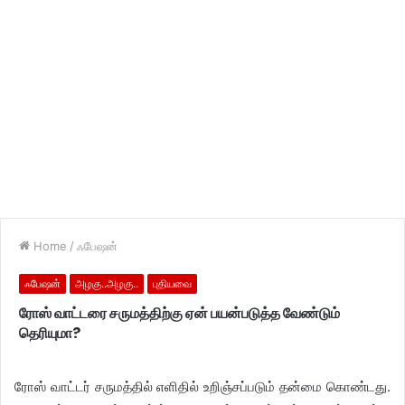
Home
/
ஃபேஷன்
ஃபேஷன்
அழகு..அழகு..
புதியவை
ரோஸ் வாட்டரை சருமத்திற்கு ஏன் பயன்படுத்த வேண்டும்
தெரியுமா?
ரோஸ் வாட்டர் சருமத்தில் எளிதில் உறிஞ்சப்படும் தன்மை கொண்டது.