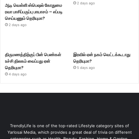
2 days ago
ஆடி வெள்ளி ஸ்பெஷல் கோதுமை
ரவா பாசிப்பருப்பு பாயாசம் – எப்படி
செய்யணும் தெரியுமா?
2 days ago
திருமணத்திற்குப் பின் பெண்கள்
இரவில் ஏன் நகம் வெட்டக்கூடாது
உச்சி திலகம் வைப்பது ஏன்
தெரியுமா?
தெரியுமா?
5 days ago
4 days ago
TrendlyLife is one of the top-rated Lifestyle category sites of
Yarlosai Media, which provides a great deal of trivia on different
categories such as Health, Beauty, Fashion, Home & Garden,