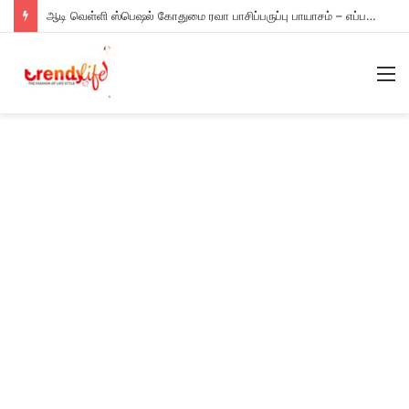
ஆடி வெள்ளி ஸ்பெஷல் கோதுமை ரவா பாசிப்பருப்பு பாயாசம் – எப்படி செய்யணும் தெரியுமா?
M