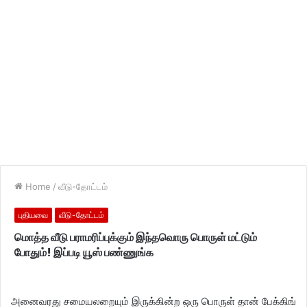
Home
/
வீடு-தோட்டம்
புதியவை
வீடு-தோட்டம்
மொத்த வீடு பராமரிப்புக்கும் இந்தவொரு பொருள் மட்டும்
போதும்! இப்படி யூஸ் பண்ணுங்க
​அனைவரது சமையலறையும் இருக்கின்ற ஒரு பொருள் தான் பேக்கிங்