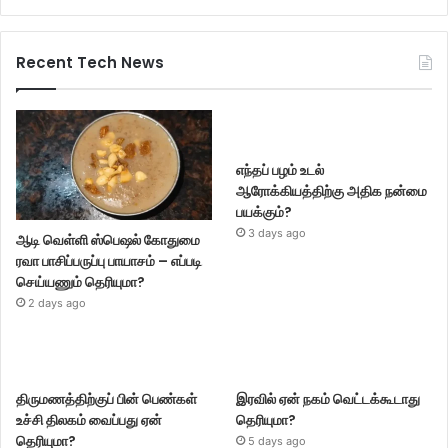
Recent Tech News
எந்தப் பழம் உடல்
ஆரோக்கியத்திற்கு அதிக நன்மை
பயக்கும்?
3 days ago
ஆடி வெள்ளி ஸ்பெஷல் கோதுமை
ரவா பாசிப்பருப்பு பாயாசம் – எப்படி
செய்யணும் தெரியுமா?
2 days ago
திருமணத்திற்குப் பின் பெண்கள்
இரவில் ஏன் நகம் வெட்டக்கூடாது
உச்சி திலகம் வைப்பது ஏன்
தெரியுமா?
தெரியுமா?
5 days ago