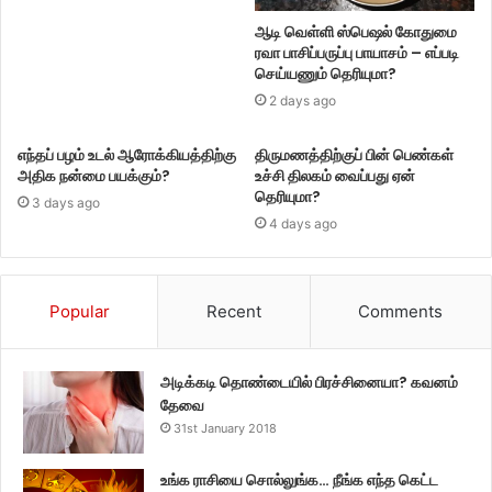
ஆடி வெள்ளி ஸ்பெஷல் கோதுமை
ரவா பாசிப்பருப்பு பாயாசம் – எப்படி
செய்யணும் தெரியுமா?
2 days ago
எந்தப் பழம் உடல் ஆரோக்கியத்திற்கு
திருமணத்திற்குப் பின் பெண்கள்
அதிக நன்மை பயக்கும்?
உச்சி திலகம் வைப்பது ஏன்
தெரியுமா?
3 days ago
4 days ago
Popular
Recent
Comments
அடிக்கடி தொண்டையில் பிரச்சினையா? கவனம்
தேவை
31st January 2018
உங்க ராசியை சொல்லுங்க… நீங்க எந்த கெட்ட