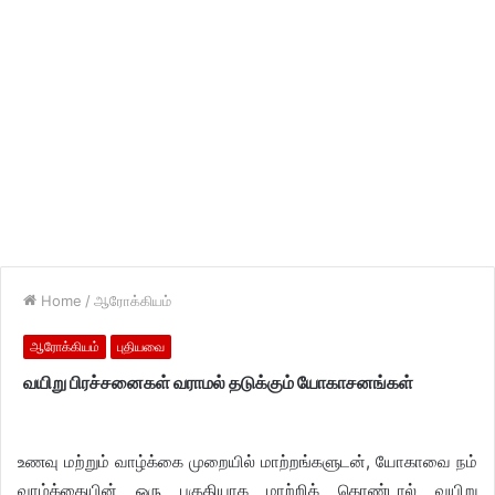
Home
/
ஆரோக்கியம்
ஆரோக்கியம்
புதியவை
வயிறு பிரச்சனைகள் வராமல் தடுக்கும் யோகாசனங்கள்
உணவு மற்றும் வாழ்க்கை முறையில் மாற்றங்களுடன், யோகாவை நம்
வாழ்க்கையின் ஒரு பகுதியாக மாற்றிக் கொண்டால் ​வயிறு