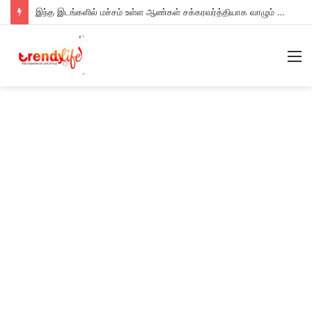
இந்த இடங்களில் மச்சம் உள்ள ஆண்கள் சக்கரவர்த்தியாக வாழும் அதிர்ஷ்டம் உள்ளவர்களாம் – உங்களுக்கு இருக்கா?
M