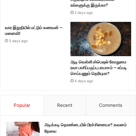
உங்களுக்கு இருக்கா?
2 days ago
வார இறுதியில் மட்டும் கணவன் –
மனைவி!
3 days ago
ஆடி வெள்ளி ஸ்பெஷல் கோதுமை
ரவா பாசிப்பருப்பு பாயாசம் – எப்படி
செய்யணும் தெரியுமா?
4 days ago
Popular
Recent
Comments
அடிக்கடி தொண்டையில் பிரச்சினையா? கவனம்
தேவை