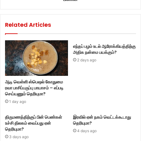
Related Articles
எந்தப் பழம் உடல் ஆரோக்கியத்திற்கு
அதிக நன்மை பயக்கும்?
2 days ago
ஆடி வெள்ளி ஸ்பெஷல் கோதுமை
ரவா பாசிப்பருப்பு பாயாசம் – எப்படி
செய்யணும் தெரியுமா?
1 day ago
திருமணத்திற்குப் பின் பெண்கள்
இரவில் ஏன் நகம் வெட்டக்கூடாது
உச்சி திலகம் வைப்பது ஏன்
தெரியுமா?
தெரியுமா?
4 days ago
3 days ago