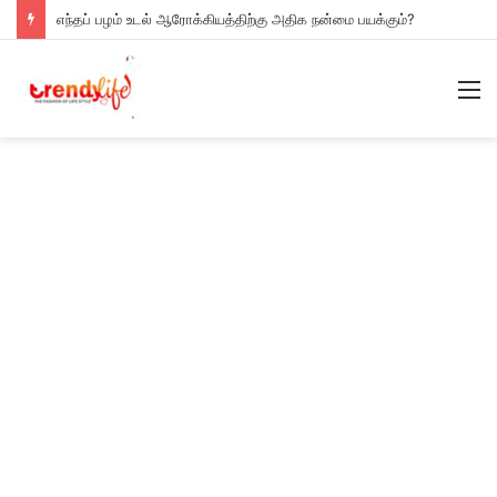
எந்தப் பழம் உடல் ஆரோக்கியத்திற்கு அதிக நன்மை பயக்கும்?
M