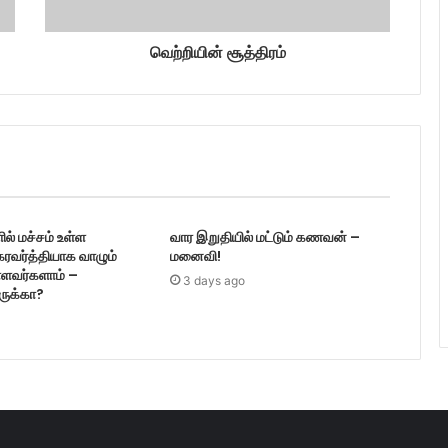
வெற்றியின் சூத்திரம்
ல் மச்சம் உள்ள
வார இறுதியில் மட்டும் கணவன் –
ரவர்த்தியாக வாழும்
மனைவி!
ள்ளவர்களாம் –
3 days ago
ருக்கா?