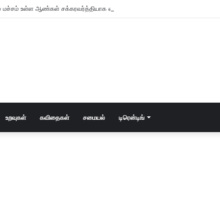
 மச்சம் உள்ள ஆண்கள் சக்கரவர்த்தியாக வாழும் அதிர்ஷ்டம் உள்ளவர்களாம் – உங்களு
உறவுகள்
கவிதைகள்
சமையல்
டிரென்டிங்