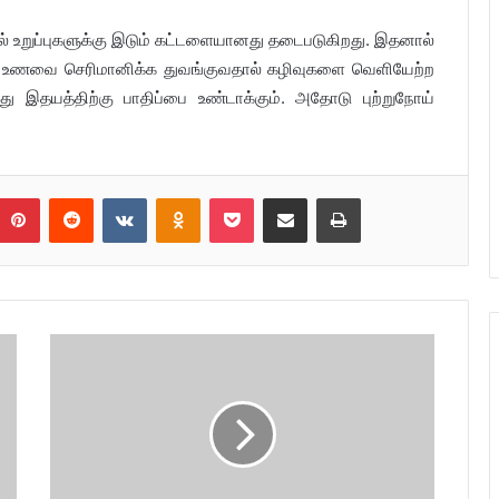
டல் உறுப்புகளுக்கு இடும் கட்டளையானது தடைபடுகிறது. இதனால்
ட உணவை செரிமானிக்க துவங்குவதால் கழிவுகளை வெளியேற்ற
ு இதயத்திற்கு பாதிப்பை உண்டாக்கும். அதோடு புற்றுநோய்
umblr
Pinterest
Reddit
VKontakte
Odnoklassniki
Pocket
Share via Email
Print