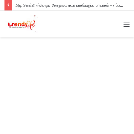
ஆடி வெள்ளி ஸ்பெஷல் கோதுமை ரவா பாசிப்பருப்பு பாயாசம் – எப்படி செய்யணும் தெரியுமா?
M