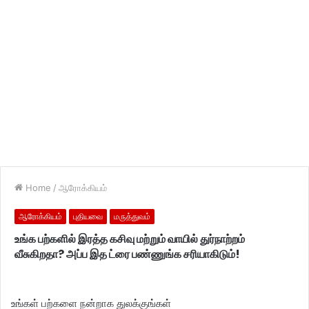
Home
/
ஆரோக்கியம்
ஆரோக்கியம்
புதியவை
மருத்துவம்
உங்க பற்களில் இரத்த கசிவு மற்றும் வாயில் துர்நாற்றம்
வீசுகிறதா? அப்ப இத ட்ரை பண்ணுங்க சரியாகிடும்!
உங்கள் பற்களை நன்றாக துலக்குங்கள்