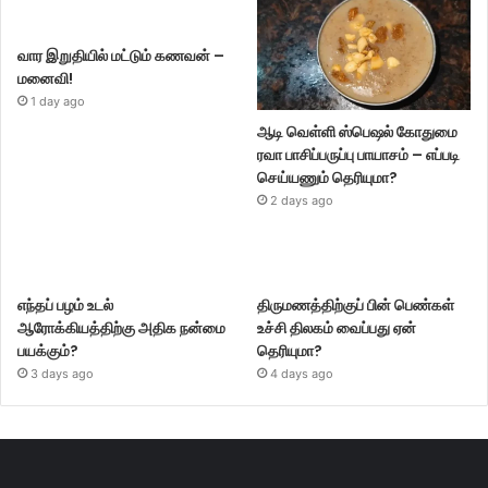
வார இறுதியில் மட்டும் கணவன் –
மனைவி!
1 day ago
ஆடி வெள்ளி ஸ்பெஷல் கோதுமை
ரவா பாசிப்பருப்பு பாயாசம் – எப்படி
செய்யணும் தெரியுமா?
2 days ago
எந்தப் பழம் உடல்
திருமணத்திற்குப் பின் பெண்கள்
ஆரோக்கியத்திற்கு அதிக நன்மை
உச்சி திலகம் வைப்பது ஏன்
பயக்கும்?
தெரியுமா?
3 days ago
4 days ago