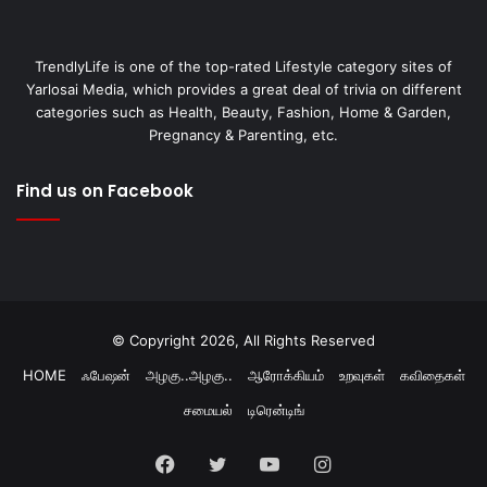
TrendlyLife is one of the top-rated Lifestyle category sites of
Yarlosai Media, which provides a great deal of trivia on different
categories such as Health, Beauty, Fashion, Home & Garden,
Pregnancy & Parenting, etc.
Find us on Facebook
© Copyright 2026, All Rights Reserved
HOME
ஃபேஷன்
அழகு..அழகு..
ஆரோக்கியம்
உறவுகள்
கவிதைகள்
சமையல்
டிரென்டிங்
Facebook
Twitter
YouTube
Instagram