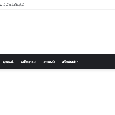
உடல் ஆரோக்கியத்திற்கு அதிக நன்மை பயக்கும்?
உறவுகள்
கவிதைகள்
சமையல்
டிரென்டிங்