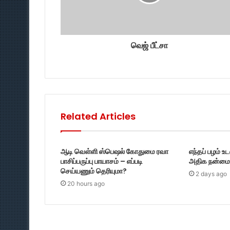
வெஜ் பீட்சா
Related Articles
ஆடி வெள்ளி ஸ்பெஷல் கோதுமை ரவா
எந்தப் பழம் உ
பாசிப்பருப்பு பாயாசம் – எப்படி
அதிக நன்மை 
செய்யணும் தெரியுமா?
2 days ago
20 hours ago