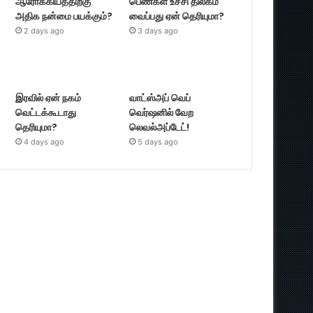
ஆரோக்கியத்திற்கு
பெண்கள் உச்சி திலகம்
அதிக நன்மை பயக்கும்?
வைப்பது ஏன் தெரியுமா?
2 days ago
3 days ago
இரவில் ஏன் நகம்
வாட்ஸ்அப் வெப்
வெட்டக்கூடாது
வெர்ஷனில் வேற
தெரியுமா?
லெவல்அப்டேட்!
4 days ago
5 days ago