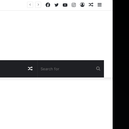
Facebook
Twitter
YouTube
Instagram
Log
Random
Sidebar
In
Article
Random
Search
Article
for