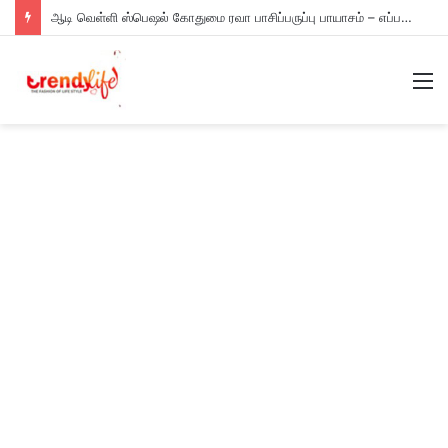
ஆடி வெள்ளி ஸ்பெஷல் கோதுமை ரவா பாசிப்பருப்பு பாயாசம் – எப்படி செய்யணும் தெரியுமா?
M