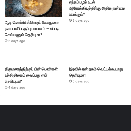
எந்தப் பழம் உடல்
ஆரோக்கியத்திற்கு அதிக நன்மை
பயக்கும்?
3 days ago
ஆடி வெள்ளி ஸ்பெஷல் கோதுமை
ரவா பாசிப்பருப்பு பாயாசம் – எப்படி
செய்யணும் தெரியுமா?
2 days ago
திருமணத்திற்குப் பின் பெண்கள்
இரவில் ஏன் நகம் வெட்டக்கூடாது
உச்சி திலகம் வைப்பது ஏன்
தெரியுமா?
தெரியுமா?
5 days ago
4 days ago