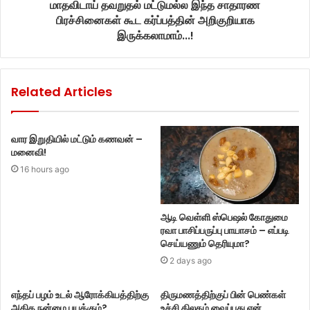
மாதவிடாய் தவறுதல் மட்டுமல்ல இந்த சாதாரண
பிரச்சினைகள் கூட கர்ப்பத்தின் அறிகுறியாக
இருக்கலாமாம்...!
Related Articles
வார இறுதியில் மட்டும் கணவன் –
மனைவி!
16 hours ago
ஆடி வெள்ளி ஸ்பெஷல் கோதுமை
ரவா பாசிப்பருப்பு பாயாசம் – எப்படி
செய்யணும் தெரியுமா?
2 days ago
எந்தப் பழம் உடல் ஆரோக்கியத்திற்கு
திருமணத்திற்குப் பின் பெண்கள்
அதிக நன்மை பயக்கும்?
உச்சி திலகம் வைப்பது ஏன்