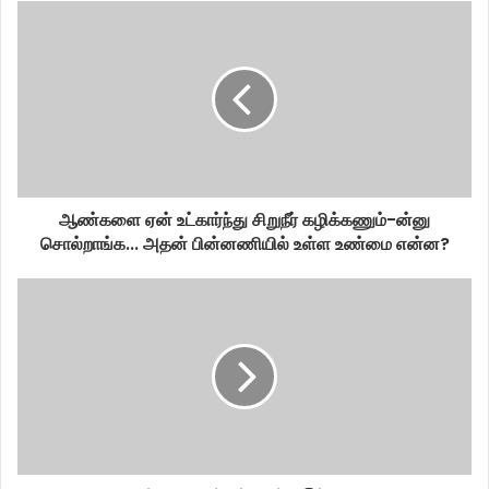
ஆண்களை ஏன் உட்கார்ந்து சிறுநீர் கழிக்கணும்-ன்னு
சொல்றாங்க... அதன் பின்னணியில் உள்ள உண்மை என்ன?