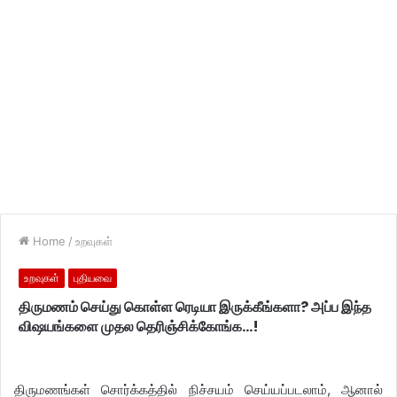
Home
/
உறவுகள்
உறவுகள்
புதியவை
திருமணம் செய்து கொள்ள ரெடியா இருக்கீங்களா? அப்ப இந்த
விஷயங்களை முதல தெரிஞ்சிக்கோங்க…!
திருமணங்கள் சொர்க்கத்தில் நிச்சயம் செய்யப்படலாம், ஆனால்