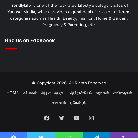
TrendlyLife is one of the top-rated Lifestyle category sites of
Yarlosai Media, which provides a great deal of trivia on different
categories such as Health, Beauty, Fashion, Home & Garden,
Pregnancy & Parenting, etc.
Find us on Facebook
© Copyright 2026, All Rights Reserved
HOME
ஃபேஷன்
அழகு..அழகு..
ஆரோக்கியம்
உறவுகள்
கவிதைகள்
சமையல்
டிரென்டிங்
Facebook
Twitter
YouTube
Instagram