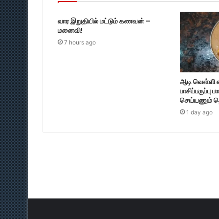
வார இறுதியில் மட்டும் கணவன் –
மனைவி!
7 hours ago
ஆடி வெள்ளி 
பாசிப்பருப்பு ப
செய்யணும் த
1 day ago