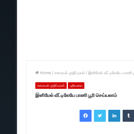
Home
/
சமையல் குறிப்புகள்
/
இனிமேல் வீட்டிலேயே பாணி ப
சமையல் குறிப்புகள்
புதியவை
இனிமேல் வீட்டிலேயே பாணி பூரி செய்யலாம்
Facebook
Twitter
LinkedI