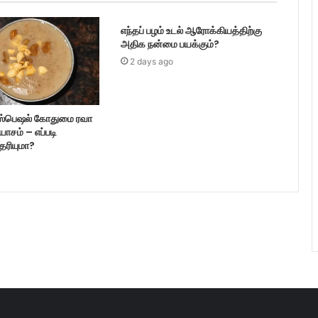
எந்தப் பழம் உடல் ஆரோக்கியத்திற்கு
அதிக நன்மை பயக்கும்?
2 days ago
ஸ்பெஷல் கோதுமை ரவா
ாயாசம் – எப்படி
ெரியுமா?