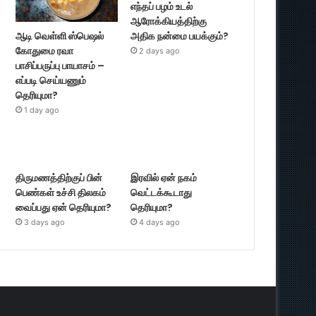
எந்தப் பழம் உடல்
ஆரோக்கியத்திற்கு
ஆடி வெள்ளி ஸ்பெஷல்
அதிக நன்மை பயக்கும்?
கோதுமை ரவா
2 days ago
பாசிப்பருப்பு பாயாசம் –
எப்படி செய்யணும்
தெரியுமா?
1 day ago
திருமணத்திற்குப் பின்
இரவில் ஏன் நகம்
பெண்கள் உச்சி திலகம்
வெட்டக்கூடாது
வைப்பது ஏன் தெரியுமா?
தெரியுமா?
3 days ago
4 days ago