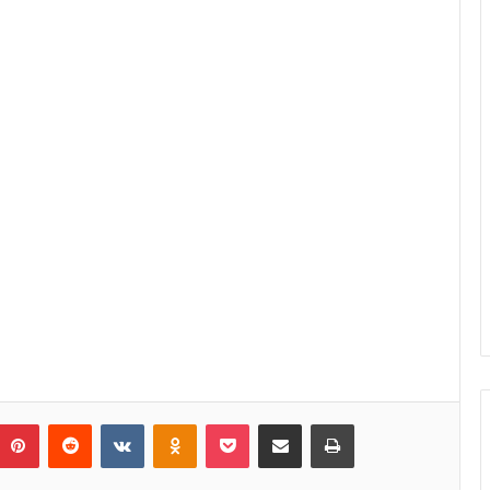
umblr
Pinterest
Reddit
VKontakte
Odnoklassniki
Pocket
Share via Email
Print