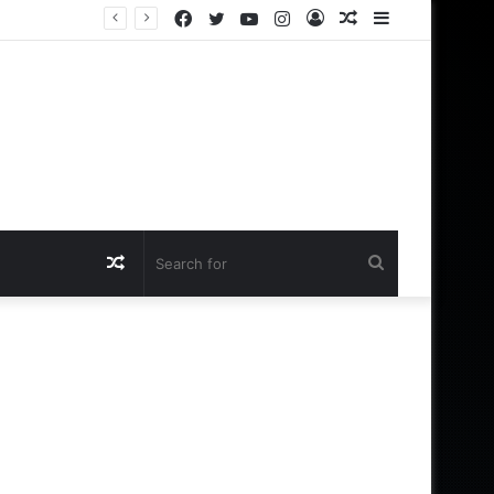
Facebook
Twitter
YouTube
Instagram
Log
Random
Sidebar
In
Article
Random
Search
Article
for