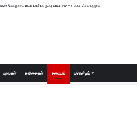
ஷல் கோதுமை ரவா பாசிப்பருப்பு பாயாசம் – எப்படி செய்யணும் தெரியுமா?
உறவுகள்
கவிதைகள்
சமையல்
டிரென்டிங்