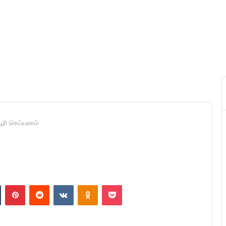
ூரி செய்யலாம்
n
Tumblr
Pinterest
Reddit
VKontakte
Odnoklassniki
Pocket