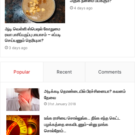
அதிக நன்மை பயக்கும்?
4 days ago
ஆடி வெள்ளி ஸ்பெஷல் கோதுமை
ரவா பாசிப்பருப்பு பாயாசம் – எப்படி
செய்யணும் தெரியுமா?
3 days ago
Popular
Recent
Comments
அடிக்கடி தொண்டையில் பிரச்சினையா? கவனம்
தேவை
31st January 2018
உங்க ராசியை சொல்லுங்க… நீங்க எந்த கெட்ட
பழக்கத்தை கைவிடணும்-ன்னு நாங்க
சொல்றோம்…