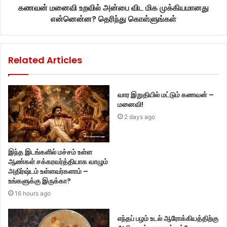
கணவன் மனைவி உறவில் அன்பை விட மிக முக்கியமானது
என்னென்ன? தெரிந்து கொள்ளுங்கள்
Related Articles
வார இறுதியில் மட்டும் கணவன் –
மனைவி!
2 days ago
இந்த இடங்களில் மச்சம் உள்ள
ஆண்கள் சக்கரவர்த்தியாக வாழும்
அதிர்ஷ்டம் உள்ளவர்களாம் –
உங்களுக்கு இருக்கா?
16 hours ago
எந்தப் பழம் உடல் ஆரோக்கியத்திற்கு