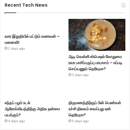
Recent Tech News
வார இறுதியில் மட்டும் கணவன் –
மனைவி!
2 days ago
ஆடி வெள்ளி ஸ்பெஷல் கோதுமை
ரவா பாசிப்பருப்பு பாயாசம் – எப்படி
செய்யணும் தெரியுமா?
3 days ago
எந்தப் பழம் உடல்
திருமணத்திற்குப் பின் பெண்கள்
ஆரோக்கியத்திற்கு அதிக நன்மை
உச்சி திலகம் வைப்பது ஏன்
பயக்கும்?
தெரியுமா?
4 days ago
5 days ago