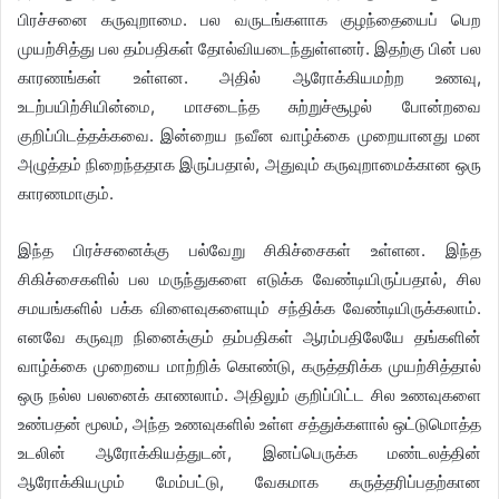
பிரச்சனை கருவுறாமை. பல வருடங்களாக குழந்தையைப் பெற
முயற்சித்து பல தம்பதிகள் தோல்வியடைந்துள்ளனர். இதற்கு பின் பல
காரணங்கள் உள்ளன. அதில் ஆரோக்கியமற்ற உணவு,
உடற்பயிற்சியின்மை, மாசடைந்த சுற்றுச்சூழல் போன்றவை
குறிப்பிடத்தக்கவை. இன்றைய நவீன வாழ்க்கை முறையானது மன
அழுத்தம் நிறைந்ததாக இருப்பதால், அதுவும் கருவுறாமைக்கான ஒரு
காரணமாகும்.
இந்த பிரச்சனைக்கு பல்வேறு சிகிச்சைகள் உள்ளன. இந்த
சிகிச்சைகளில் பல மருந்துகளை எடுக்க வேண்டியிருப்பதால், சில
சமயங்களில் பக்க விளைவுகளையும் சந்திக்க வேண்டியிருக்கலாம்.
எனவே கருவுற நினைக்கும் தம்பதிகள் ஆரம்பதிலேயே தங்களின்
வாழ்க்கை முறையை மாற்றிக் கொண்டு, கருத்தரிக்க முயற்சித்தால்
ஒரு நல்ல பலனைக் காணலாம். அதிலும் குறிப்பிட்ட சில உணவுகளை
உண்பதன் மூலம், அந்த உணவுகளில் உள்ள சத்துக்களால் ஒட்டுமொத்த
உடலின் ஆரோக்கியத்துடன், இனப்பெருக்க மண்டலத்தின்
ஆரோக்கியமும் மேம்பட்டு, வேகமாக கருத்தரிப்பதற்கான