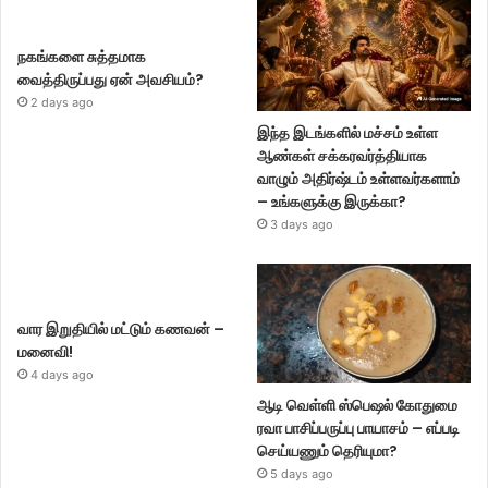
நகங்களை சுத்தமாக
வைத்திருப்பது ஏன் அவசியம்?
2 days ago
இந்த இடங்களில் மச்சம் உள்ள
ஆண்கள் சக்கரவர்த்தியாக
வாழும் அதிர்ஷ்டம் உள்ளவர்களாம்
– உங்களுக்கு இருக்கா?
3 days ago
வார இறுதியில் மட்டும் கணவன் –
மனைவி!
4 days ago
ஆடி வெள்ளி ஸ்பெஷல் கோதுமை
ரவா பாசிப்பருப்பு பாயாசம் – எப்படி
செய்யணும் தெரியுமா?
5 days ago