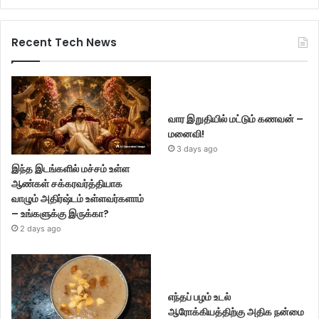
Recent Tech News
வார இறுதியில் மட்டும் கணவன் –
மனைவி!
3 days ago
இந்த இடங்களில் மச்சம் உள்ள
ஆண்கள் சக்கரவர்த்தியாக
வாழும் அதிர்ஷ்டம் உள்ளவர்களாம்
– உங்களுக்கு இருக்கா?
2 days ago
எந்தப் பழம் உடல்
ஆரோக்கியத்திற்கு அதிக நன்மை