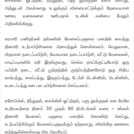
சைக்கிள் ஓட்டுதல், நீந்துதல், பளு தூக்குதல் எனச் செய்து,
அத்துடன் அவர்களது உடலுக்கும் விளையாட்டுக்கும் தேவையான
உணவு வகைகளை உண்பதால் உடலின் வலிமை மேலும்
அதிகரிக்கிறது.
சராசரி மனிதர்கள் தங்களின் வேலைப்பளுவை மனதில் வைத்து
தினசரி உடற்பயிற்சிகளை அமைத்துக் கொள்ளலாம். மெதுவான,
மிதமான நடைப்பயிற்சி, வேகமான நடைப்பயிற்சி, வீட்டு வேலைகள்,
மாடிப்படிகளில் ஏறி இறங்குவது, செல்ல நாய்க்குட்டியோடு ஒரு
பயிற்சி நடை, வீட்டு முற்றத்தில் குடும்பத்தினரோடு ஒரு சிறிய
கால்பந்து, கைப்பந்து, இறகுப்பந்து, டேபிள் டென்னிஸ், டென்னிஸ்,
கூடைப்பந்து என பல பயிற்சிகளை செய்யலாம்.
ஏரோபிக்ஸ், நீந்துதல், சைக்கிள் ஓட்டுதல், பளு தூக்குதல் என மேலே
கூறியவற்றை தினம் 30 முதல் 60 நிமிடங்கள் வரை – உங்கள்
தினசரி வேலைப் பளுவை மனதில் கொண்டு செய்து,
உடற்பயிற்சிக்கும் வேலைப்பளுவுக்கும் ஏற்றவாறு, சரிவிகித உணவை
எடுத்துக்கொள்வது மிக அவசியம்.