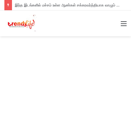
இந்த இடங்களில் மச்சம் உள்ள ஆண்கள் சக்கரவர்த்தியாக வாழும் அதிர்ஷ்டம் உள்ளவர்களாம் – உங்களுக்கு இருக்கா?
M