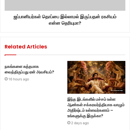
ஜப்பானியர்கள் தொப்பை இல்லாமல் இருப்பதன் ரகசியம்
என்ன தெரியுமா?
Related Articles
நகங்களை சுத்தமாக
வைத்திருப்பது ஏன் அவசியம்?
16 hours ago
இந்த இடங்களில் மச்சம் உள்ள
ஆண்கள் சக்கரவர்த்தியாக வாழும்
அதிர்ஷ்டம் உள்ளவர்களாம் –
உங்களுக்கு இருக்கா?
2 days ago